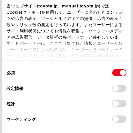
にご相談いただけますと幸いで
当ウェブサイト(
toyota.jp
、
manual.toyota.jp
)では
Cookie(クッキー)を使用して、ユーザーに合わせたコンテン
す）
ツや広告の表示、ソーシャルメディアの提供、広告の表示回
トヨタ販売店へのお問い合わせ
数やクリック数の測定を行っています。またユーザーによる
サイト利用状況についても情報を収集し、ソーシャルメディ
等
アや広告配信、データ解析の各パートナーと共有していま
す。各パートナーは、ここで収集された情報とユーザーが各
おクルマに関するお問い合わせ
パートナーに提供した他の情報、ユーザーが各パートナーの
サービスを使用したときに収集した他の情報を組み合わせて
は、自動車検査証（車検証）をご
使用することがあります。当ウェブサイトの使用を続行する
同
とCookie(クッキー)に同意したこととなります。
用意いただくとスムーズな対応
必須
意
が可能です。
の
「すべてのCookieを許可」をクリックすることで、お客様の
選
デバイスにすべてのCookie(クッキー)が保存されることに同
設定情報
択
意したことになります。Cookie(クッキー)のオプトアウト、
設定の変更、同意を撤回したりするにあたっては、当社の
リコール等情報はこちら
統計
「
Cookie（クッキー）情報の取り扱いについて
」をご覧くだ
さい。
マーケティング