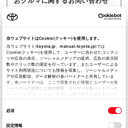
おクルマに関するお問い合わせ
は、自動車検査証（車検証）をご
用意いただくとスムーズな対応
が可能です。
当ウェブサイトはCookie(クッキー)を使用します。
当ウェブサイト(
toyota.jp
、
manual.toyota.jp
)では
リコール等情報はこちら
Cookie(クッキー)を使用して、ユーザーに合わせたコンテン
ツや広告の表示、ソーシャルメディアの提供、広告の表示回
数やクリック数の測定を行っています。またユーザーによる
サイト利用状況についても情報を収集し、ソーシャルメディ
アや広告配信、データ解析の各パートナーと共有していま
す。各パートナーは、ここで収集された情報とユーザーが各
パートナーに提供した他の情報、ユーザーが各パートナーの
サービスを使用したときに収集した他の情報を組み合わせて
使用することがあります。当ウェブサイトの使用を続行する
チャットでお問い合わせ
同
とCookie(クッキー)に同意したこととなります。
必須
意
受付：10:00～18:00
の
「すべてのCookieを許可」をクリックすることで、お客様の
（長期連休などの当社指定日を除く）
選
デバイスにすべてのCookie(クッキー)が保存されることに同
設定情報