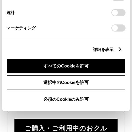
択
意したことになります。Cookie(クッキー)のオプトアウト、
設定の変更、同意を撤回したりするにあたっては、当社の
統計
画面右下の
を選択してくださ
「
Cookie（クッキー）情報の取り扱いについて
」をご覧くだ
さい。
い。
マーケティング
チャットでのお問い合わせはお待たせ
時間が少なくご案内が可能です。
詳細を表示
すべてのCookieを許可
選択中のCookieを許可
フォームでお問い合わせ
必須のCookieのみ許可
受付：24時間受付
ご購入・ご利用中のおクル