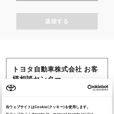
送信する
トヨタ自動車株式会社 お客
様相談センター
お知らせ
当ウェブサイトはCookie(クッキー)を使用します。
トヨタ自動車株式会社 お客
当ウェブサイト(
toyota.jp
、
manual.toyota.jp
)では