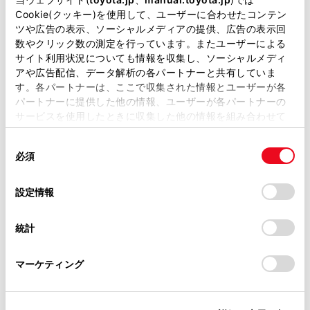
Cookie(クッキー)を使用して、ユーザーに合わせたコンテン
様相談センター／レクサス
ツや広告の表示、ソーシャルメディアの提供、広告の表示回
インフォメーションデスク
数やクリック数の測定を行っています。またユーザーによる
サイト利用状況についても情報を収集し、ソーシャルメディ
は、2026年8月13日から8月
アや広告配信、データ解析の各パートナーと共有していま
16日までお休みとさせてい
す。各パートナーは、ここで収集された情報とユーザーが各
パートナーに提供した他の情報、ユーザーが各パートナーの
ただきます。
サービスを使用したときに収集した他の情報を組み合わせて
使用することがあります。当ウェブサイトの使用を続行する
同
とCookie(クッキー)に同意したこととなります。
必須
意
以下のお問い合わせは、弊社お
の
「すべてのCookieを許可」をクリックすることで、お客様の
客様相談センターに情報を集約し
選
デバイスにすべてのCookie(クッキー)が保存されることに同
設定情報
択
意したことになります。Cookie(クッキー)のオプトアウト、
ておらず十分なご案内ができか
設定の変更、同意を撤回したりするにあたっては、当社の
統計
「
Cookie（クッキー）情報の取り扱いについて
ねるため、最寄りのトヨタ販売
」をご覧くだ
さい。
店までご相談くださいますよう
マーケティング
お願いいたします。最寄りのト
ヨタ販売店は
こちら
からご確認