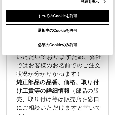
詳細を表示
いただけます。
おクルマの故障、点検、修理等
すべてのCookieを許可
（販売店を窓口におクルマの状
選択中のCookieを許可
態を診断する必要がございま
す）
必須のCookieのみ許可
納期
（販売店単位でオーダーを
いただいておりますため、弊社
ではお客様のお名前でのご注文
状況が分かりかねます）
純正部品の品番、価格、取り付
け工賃等の詳細情報
（部品の販
売、取り付け等は販売店を窓口
にご相談いただけますと幸いで