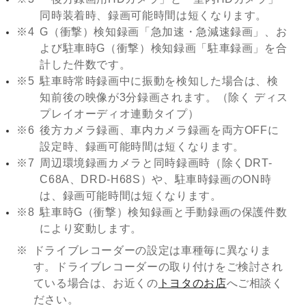
同時装着時、録画可能時間は短くなります。
※4
G（衝撃）検知録画「急加速・急減速録画」、お
よび駐車時G（衝撃）検知録画「駐車録画」を合
計した件数です。
※5
駐車時常時録画中に振動を検知した場合は、検
知前後の映像が3分録画されます。（除く ディス
プレイオーディオ連動タイプ）
※6
後方カメラ録画、車内カメラ録画を両方OFFに
設定時、録画可能時間は短くなります。
※7
周辺環境録画カメラと同時録画時（除くDRT-
C68A、DRD-H68S）や、駐車時録画のON時
は、録画可能時間は短くなります。
※8
駐車時G（衝撃）検知録画と手動録画の保護件数
により変動します。
ドライブレコーダーの設定は車種毎に異なりま
す。ドライブレコーダーの取り付けをご検討され
ている場合は、お近くの
トヨタのお店
へご相談く
ださい。