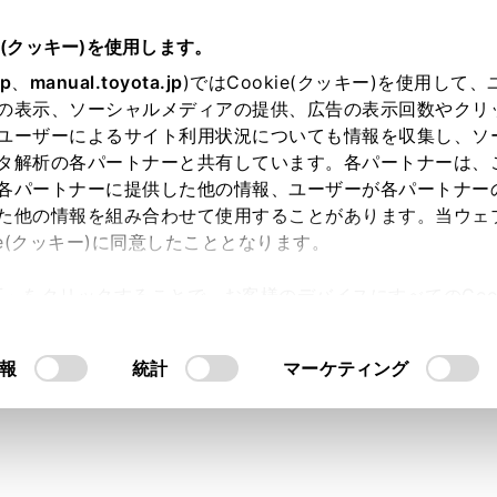
e(クッキー)を使用します。
jp
、
manual.toyota.jp
)ではCookie(クッキー)を使用して
の表示、ソーシャルメディアの提供、広告の表示回数やクリ
ユーザーによるサイト利用状況についても情報を収集し、ソ
タ解析の各パートナーと共有しています。各パートナーは、
各パートナーに提供した他の情報、ユーザーが各パートナー
た他の情報を組み合わせて使用することがあります。当ウェ
ie(クッキー)に同意したこととなります。
許可」をクリックすることで、お客様のデバイスにすべてのCook
ン。更新版地図ソフトでの全地
意したことになります。Cookie(クッキー)のオプトアウト
るにあたっては、当社の「
Cookie（クッキー）情報の取り
報
統計
マーケティング