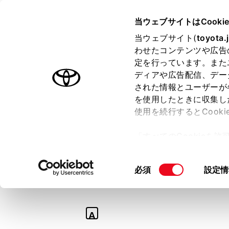
TOYOTA
当ウェブサイトはCooki
当ウェブサイト(
toyota.
わせたコンテンツや広告
ラインアップ
オーナーサポート
トピックス
定を行っています。また
ディアや広告配信、デー
された情報とユーザーが
を使用したときに収集し
使用を続行するとCook
Q
「すべてのCookieを
SDナビゲーショ
ー)が保存されることに同
更、同意を撤回したりす
きますか？
同
必須
設定情
て
」をご覧ください。
意
の
選
A
択