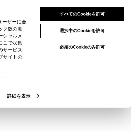
検索
メニュー
ログイン
すべてのCookieを許可
、ユーザーに合
ック数の測
選択中のCookieを許可
ーシャルメ
ここで収集
必須のCookieのみ許可
のサービス
ブサイトの
ie(クッキ
図更新は自分でで
、設定の変
扱いについ
詳細を表示