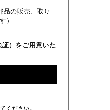
部品の販売、取り
す）
検証）をご用意いた
してください。