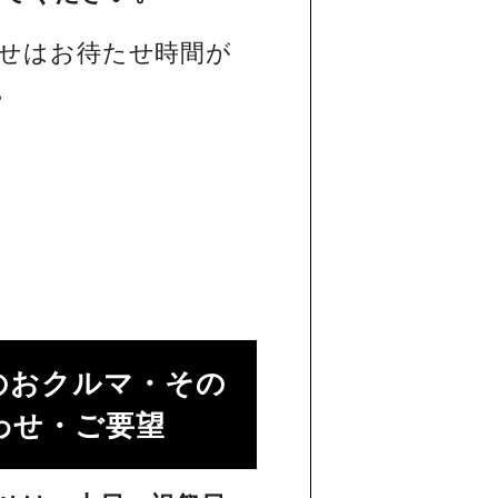
せはお待たせ時間が
。
のおクルマ・その
せ・ご要望​