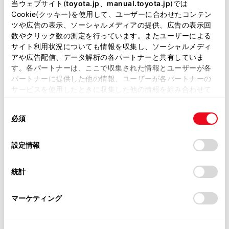
当ウェブサイト(
toyota.jp
、
manual.toyota.jp
)では
Cookie(クッキー)を使用して、ユーザーに合わせたコンテン
チャットでお問い合わせ
ツや広告の表示、ソーシャルメディアの提供、広告の表示回
数やクリック数の測定を行っています。またユーザーによる
サイト利用状況についても情報を収集し、ソーシャルメディ
受付：10:00～18:00
アや広告配信、データ解析の各パートナーと共有していま
（長期連休などの当社指定日を除く）
す。各パートナーは、ここで収集された情報とユーザーが各
パートナーに提供した他の情報、ユーザーが各パートナーの
サービスを使用したときに収集した他の情報を組み合わせて
画面右下の
を選択してくださ
使用することがあります。当ウェブサイトの使用を続行する
同
とCookie(クッキー)に同意したこととなります。
い。
必須
意
の
「すべてのCookieを許可」をクリックすることで、お客様の
チャットでのお問い合わせはお待たせ
選
デバイスにすべてのCookie(クッキー)が保存されることに同
設定情報
時間が少なくご案内が可能です。
択
意したことになります。Cookie(クッキー)のオプトアウト、
設定の変更、同意を撤回したりするにあたっては、当社の
統計
「
Cookie（クッキー）情報の取り扱いについて
」をご覧くだ
さい。
マーケティング