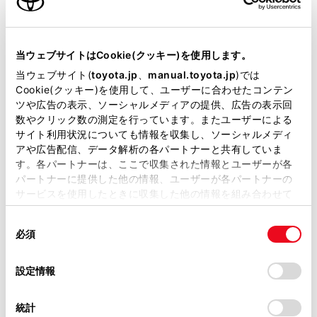
リコール等情報はこちら
当ウェブサイトはCookie(クッキー)を使用します。
当ウェブサイト(
toyota.jp
、
manual.toyota.jp
)では
Cookie(クッキー)を使用して、ユーザーに合わせたコンテン
ツや広告の表示、ソーシャルメディアの提供、広告の表示回
数やクリック数の測定を行っています。またユーザーによる
サイト利用状況についても情報を収集し、ソーシャルメディ
アや広告配信、データ解析の各パートナーと共有していま
す。各パートナーは、ここで収集された情報とユーザーが各
チャットでお問い合わせ
パートナーに提供した他の情報、ユーザーが各パートナーの
サービスを使用したときに収集した他の情報を組み合わせて
受付：10:00～18:00
使用することがあります。当ウェブサイトの使用を続行する
同
とCookie(クッキー)に同意したこととなります。
（長期連休などの当社指定日を除く）
必須
意
の
「すべてのCookieを許可」をクリックすることで、お客様の
選
デバイスにすべてのCookie(クッキー)が保存されることに同
画面右下の
を選択してくださ
設定情報
択
意したことになります。Cookie(クッキー)のオプトアウト、
設定の変更、同意を撤回したりするにあたっては、当社の
い。
統計
「
Cookie（クッキー）情報の取り扱いについて
」をご覧くだ