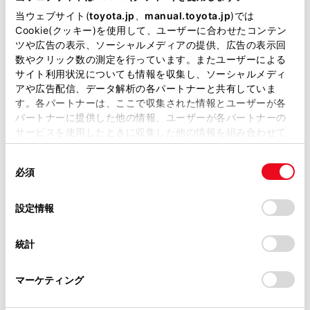
当ウェブサイト(
toyota.jp
、
manual.toyota.jp
)では
Cookie(クッキー)を使用して、ユーザーに合わせたコンテン
ツや広告の表示、ソーシャルメディアの提供、広告の表示回
チャットでお問い合わせ
数やクリック数の測定を行っています。またユーザーによる
サイト利用状況についても情報を収集し、ソーシャルメディ
受付：10:00～18:00
アや広告配信、データ解析の各パートナーと共有していま
す。各パートナーは、ここで収集された情報とユーザーが各
（長期連休などの当社指定日を除く）
パートナーに提供した他の情報、ユーザーが各パートナーの
サービスを使用したときに収集した他の情報を組み合わせて
使用することがあります。当ウェブサイトの使用を続行する
画面右下の
を選択してくださ
同
とCookie(クッキー)に同意したこととなります。
必須
意
い。
の
「すべてのCookieを許可」をクリックすることで、お客様の
選
デバイスにすべてのCookie(クッキー)が保存されることに同
チャットでのお問い合わせはお待たせ
設定情報
択
意したことになります。Cookie(クッキー)のオプトアウト、
時間が少なくご案内が可能です。
設定の変更、同意を撤回したりするにあたっては、当社の
統計
「
Cookie（クッキー）情報の取り扱いについて
」をご覧くだ
さい。
マーケティング