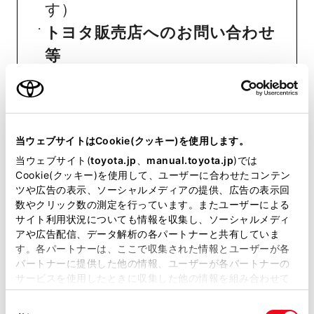
す）
トヨタ販売店へのお問い合わせ
等
おクルマに関するお問い合わせ
は、自動車検査証（車検証）をご
用意いただくとスムーズな対応
当ウェブサイトはCookie(クッキー)を使用します。
当ウェブサイト(
toyota.jp
、
manual.toyota.jp
)では
が可能です。
Cookie(クッキー)を使用して、ユーザーに合わせたコンテン
ツや広告の表示、ソーシャルメディアの提供、広告の表示回
数やクリック数の測定を行っています。またユーザーによる
リコール等情報はこちら
サイト利用状況についても情報を収集し、ソーシャルメディ
アや広告配信、データ解析の各パートナーと共有していま
す。各パートナーは、ここで収集された情報とユーザーが各
パートナーに提供した他の情報、ユーザーが各パートナーの
サービスを使用したときに収集した他の情報を組み合わせて
使用することがあります。当ウェブサイトの使用を続行する
同
とCookie(クッキー)に同意したこととなります。