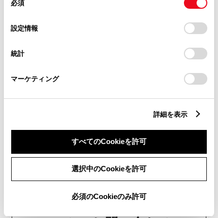
必須
意
の
「すべてのCookieを許可」をクリックすることで、お客様の
チャットでお問い合わせ
選
デバイスにすべてのCookie(クッキー)が保存されることに同
設定情報
択
意したことになります。Cookie(クッキー)のオプトアウト、
受付：10:00～18:00
設定の変更、同意を撤回したりするにあたっては、当社の
統計
（長期連休などの当社指定日を除く）
「
Cookie（クッキー）情報の取り扱いについて
」をご覧くだ
さい。
マーケティング
画面右下の
を選択してくださ
い。
詳細を表示
チャットでのお問い合わせはお待たせ
時間が少なくご案内が可能です。
すべてのCookieを許可
選択中のCookieを許可
必須のCookieのみ許可