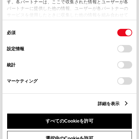
す。各パートナーは、ここで収集された情報とユーザーが各
パートナーに提供した他の情報、ユーザーが各パートナーの
サービスを使用したときに収集した他の情報を組み合わせて
リコール等情報はこちら
使用することがあります。当ウェブサイトの使用を続行する
同
とCookie(クッキー)に同意したこととなります。
必須
意
の
「すべてのCookieを許可」をクリックすることで、お客様の
選
デバイスにすべてのCookie(クッキー)が保存されることに同
設定情報
択
意したことになります。Cookie(クッキー)のオプトアウト、
設定の変更、同意を撤回したりするにあたっては、当社の
統計
「
Cookie（クッキー）情報の取り扱いについて
」をご覧くだ
さい。
チャットでお問い合わせ
マーケティング
受付：10:00～18:00
（長期連休などの当社指定日を除く）
詳細を表示
画面右下の
を選択してくださ
すべてのCookieを許可
い。
選択中のCookieを許可