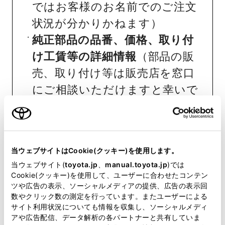
ではお客様のお名前でのご注文
状況が分かりかねます）
純正部品の品番、価格、取り付
け工賃等の詳細情報
（部品の販
売、取り付け等は販売店を窓口
にご相談いただけますと幸いで
す）
トヨタ販売店へのお問い合わせ
等
当ウェブサイトはCookie(クッキー)を使用します。
当ウェブサイト(
toyota.jp
、
manual.toyota.jp
)では
おクルマに関するお問い合わせ
Cookie(クッキー)を使用して、ユーザーに合わせたコンテン
は、自動車検査証（車検証）をご
ツや広告の表示、ソーシャルメディアの提供、広告の表示回
数やクリック数の測定を行っています。またユーザーによる
用意いただくとスムーズな対応
サイト利用状況についても情報を収集し、ソーシャルメディ
が可能です。
アや広告配信、データ解析の各パートナーと共有していま