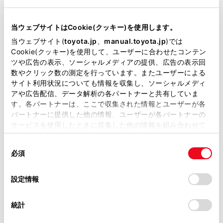
リコール等情報はこちら
当ウェブサイトはCookie(クッキー)を使用します。
当ウェブサイト(
toyota.jp
、
manual.toyota.jp
)では
Cookie(クッキー)を使用して、ユーザーに合わせたコンテン
ツや広告の表示、ソーシャルメディアの提供、広告の表示回
数やクリック数の測定を行っています。またユーザーによる
サイト利用状況についても情報を収集し、ソーシャルメディ
アや広告配信、データ解析の各パートナーと共有していま
チャットでお問い合わせ
す。各パートナーは、ここで収集された情報とユーザーが各
パートナーに提供した他の情報、ユーザーが各パートナーの
受付：10:00～18:00
サービスを使用したときに収集した他の情報を組み合わせて
（長期連休などの当社指定日を除く）
使用することがあります。当ウェブサイトの使用を続行する
同
とCookie(クッキー)に同意したこととなります。
必須
意
の
「すべてのCookieを許可」をクリックすることで、お客様の
画面右下の
を選択してくださ
選
デバイスにすべてのCookie(クッキー)が保存されることに同
設定情報
択
意したことになります。Cookie(クッキー)のオプトアウト、
い。
設定の変更、同意を撤回したりするにあたっては、当社の
統計
チャットでのお問い合わせはお待たせ
「
Cookie（クッキー）情報の取り扱いについて
」をご覧くだ
さい。
時間が少なくご案内が可能です。