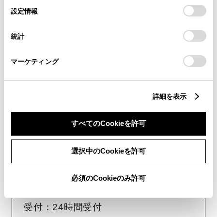
受付：10:00～18:00
選
デバイスにすべてのCookie(クッキー)が保存されることに同
設定情報
択
意したことになります。Cookie(クッキー)のオプトアウト、
（長期連休などの当社指定日を除く）
設定の変更、同意を撤回したりするにあたっては、当社の
統計
「
Cookie（クッキー）情報の取り扱いについて
」をご覧くだ
さい。
画面右下の
を選択してくださ
マーケティング
い。
チャットでのお問い合わせはお待たせ
詳細を表示
時間が少なくご案内が可能です。
すべてのCookieを許可
選択中のCookieを許可
必須のCookieのみ許可
フォームでお問い合わせ
受付：24時間受付