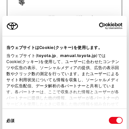
等
おクルマに関するお問い合わせ
は、自動車検査証（車検証）をご
用意いただくとスムーズな対応
が可能です。
当ウェブサイトはCookie(クッキー)を使用します。
当ウェブサイト(
toyota.jp
、
manual.toyota.jp
)では
Cookie(クッキー)を使用して、ユーザーに合わせたコンテン
リコール等情報はこちら
ツや広告の表示、ソーシャルメディアの提供、広告の表示回
数やクリック数の測定を行っています。またユーザーによる
サイト利用状況についても情報を収集し、ソーシャルメディ
アや広告配信、データ解析の各パートナーと共有していま
す。各パートナーは、ここで収集された情報とユーザーが各
パートナーに提供した他の情報、ユーザーが各パートナーの
サービスを使用したときに収集した他の情報を組み合わせて
使用することがあります。当ウェブサイトの使用を続行する
同
とCookie(クッキー)に同意したこととなります。
必須
チャットでお問い合わせ
意
の
「すべてのCookieを許可」をクリックすることで、お客様の