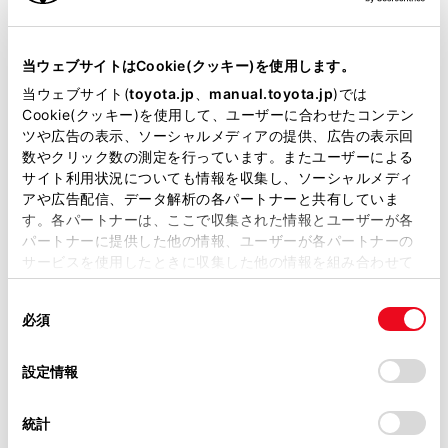
リコール等情報はこちら
当ウェブサイトはCookie(クッキー)を使用します。
当ウェブサイト(
toyota.jp
、
manual.toyota.jp
)では
Cookie(クッキー)を使用して、ユーザーに合わせたコンテン
ツや広告の表示、ソーシャルメディアの提供、広告の表示回
数やクリック数の測定を行っています。またユーザーによる
サイト利用状況についても情報を収集し、ソーシャルメディ
アや広告配信、データ解析の各パートナーと共有していま
す。各パートナーは、ここで収集された情報とユーザーが各
チャットでお問い合わせ
パートナーに提供した他の情報、ユーザーが各パートナーの
サービスを使用したときに収集した他の情報を組み合わせて
受付：10:00～18:00
使用することがあります。当ウェブサイトの使用を続行する
（長期連休などの当社指定日を除く）
同
とCookie(クッキー)に同意したこととなります。
必須
意
の
「すべてのCookieを許可」をクリックすることで、お客様の
画面右下の
を選択してくださ
選
デバイスにすべてのCookie(クッキー)が保存されることに同
設定情報
択
意したことになります。Cookie(クッキー)のオプトアウト、
い。
設定の変更、同意を撤回したりするにあたっては、当社の
統計
「
Cookie（クッキー）情報の取り扱いについて
」をご覧くだ
チャットでのお問い合わせはお待たせ