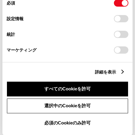
必須
意
す）
の
「すべてのCookieを許可」をクリックすることで、お客様の
トヨタ販売店へのお問い合わせ
選
デバイスにすべてのCookie(クッキー)が保存されることに同
設定情報
択
意したことになります。Cookie(クッキー)のオプトアウト、
等
設定の変更、同意を撤回したりするにあたっては、当社の
統計
「
Cookie（クッキー）情報の取り扱いについて
」をご覧くだ
おクルマに関するお問い合わせ
さい。
マーケティング
は、自動車検査証（車検証）をご
用意いただくとスムーズな対応
詳細を表示
が可能です。
すべてのCookieを許可
リコール等情報はこちら
選択中のCookieを許可
必須のCookieのみ許可