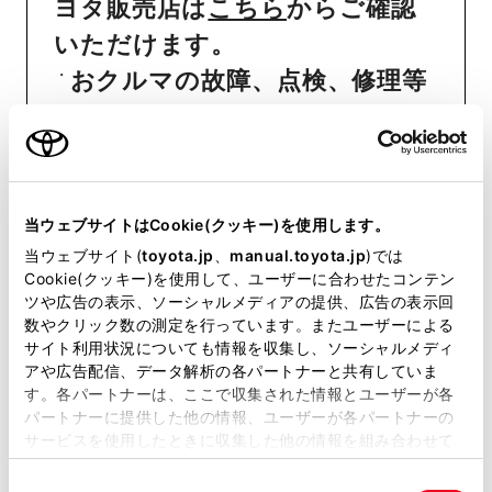
ヨタ販売店は
こちら
からご確認
いただけます。
おクルマの故障、点検、修理等
（販売店を窓口におクルマの状
態を診断する必要がございま
す）
納期
（販売店単位でオーダーを
当ウェブサイトはCookie(クッキー)を使用します。
当ウェブサイト(
toyota.jp
、
manual.toyota.jp
)では
いただいておりますため、弊社
Cookie(クッキー)を使用して、ユーザーに合わせたコンテン
ではお客様のお名前でのご注文
ツや広告の表示、ソーシャルメディアの提供、広告の表示回
数やクリック数の測定を行っています。またユーザーによる
状況が分かりかねます）
サイト利用状況についても情報を収集し、ソーシャルメディ
純正部品の品番、価格、取り付
アや広告配信、データ解析の各パートナーと共有していま
す。各パートナーは、ここで収集された情報とユーザーが各
け工賃等の詳細情報
（部品の販
パートナーに提供した他の情報、ユーザーが各パートナーの
売、取り付け等は販売店を窓口
サービスを使用したときに収集した他の情報を組み合わせて
使用することがあります。当ウェブサイトの使用を続行する
にご相談いただけますと幸いで
同
とCookie(クッキー)に同意したこととなります。