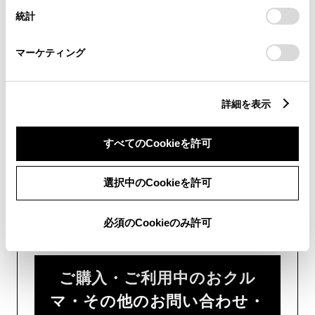
画面右下の
を選択してくださ
設定の変更、同意を撤回したりするにあたっては、当社の
統計
「
Cookie（クッキー）情報の取り扱いについて
」をご覧くだ
い。
さい。
マーケティング
チャットでのお問い合わせはお待たせ
時間が少なくご案内が可能です。
詳細を表示
すべてのCookieを許可
選択中のCookieを許可
フォームでお問い合わせ
必須のCookieのみ許可
受付：24時間受付
ご購入・ご利用中のおクル
マ・その他のお問い合わせ・