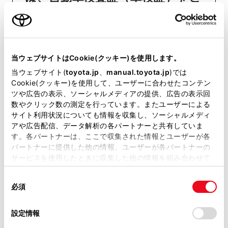
用意いただくとスムーズな対応
が可能です。
当ウェブサイトはCookie(クッキー)を使用します。
リコール等情報はこちら
当ウェブサイト(
toyota.jp
、
manual.toyota.jp
)では
Cookie(クッキー)を使用して、ユーザーに合わせたコンテン
ツや広告の表示、ソーシャルメディアの提供、広告の表示回
数やクリック数の測定を行っています。またユーザーによる
サイト利用状況についても情報を収集し、ソーシャルメディ
アや広告配信、データ解析の各パートナーと共有していま
す。各パートナーは、ここで収集された情報とユーザーが各
パートナーに提供した他の情報、ユーザーが各パートナーの
サービスを使用したときに収集した他の情報を組み合わせて
チャットでお問い合わせ
使用することがあります。当ウェブサイトの使用を続行する
同
とCookie(クッキー)に同意したこととなります。
受付：10:00～18:00
必須
意
（長期連休などの当社指定日を除く）
の
「すべてのCookieを許可」をクリックすることで、お客様の
選
デバイスにすべてのCookie(クッキー)が保存されることに同
設定情報
択
意したことになります。Cookie(クッキー)のオプトアウト、