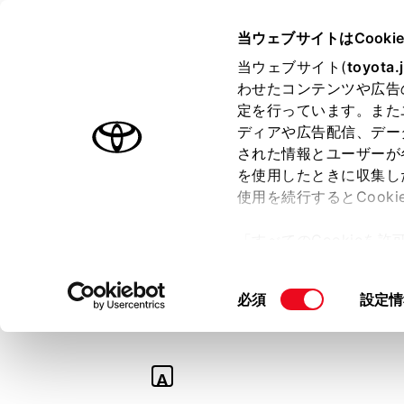
TOYOTA
当ウェブサイトはCooki
当ウェブサイト(
toyota.
わせたコンテンツや広告
ラインアップ
オーナーサポート
トピックス
定を行っています。また
ディアや広告配信、デー
された情報とユーザーが
を使用したときに収集し
使用を続行するとCook
Q
「すべてのCookieを
オイル・フルード
ー)が保存されることに同
更、同意を撤回したりす
を教えて。
同
必須
設定情
て
」をご覧ください。
意
の
選
A
択