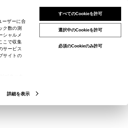
検索
メニュー
ログイン
すべてのCookieを許可
、ユーザーに合
ック数の測
選択中のCookieを許可
ーシャルメ
ここで収集
必須のCookieのみ許可
のサービス
ブサイトの
ie(クッキ
）を入手する方法
、設定の変
扱いについ
詳細を表示