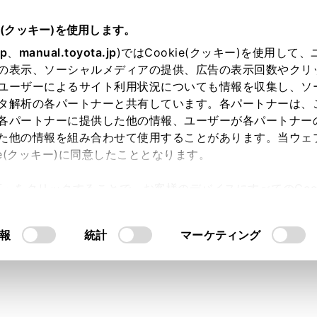
e(クッキー)を使用します。
jp
、
manual.toyota.jp
)ではCookie(クッキー)を使用して
の表示、ソーシャルメディアの提供、広告の表示回数やクリ
ユーザーによるサイト利用状況についても情報を収集し、ソ
タ解析の各パートナーと共有しています。各パートナーは、
各パートナーに提供した他の情報、ユーザーが各パートナー
た他の情報を組み合わせて使用することがあります。当ウェ
ie(クッキー)に同意したこととなります。
許可」をクリックすることで、お客様のデバイスにすべてのCook
等の安全データシート（SDS
意したことになります。Cookie(クッキー)のオプトアウト
るにあたっては、当社の「
Cookie（クッキー）情報の取り
報
統計
マーケティング