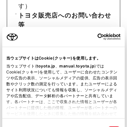
す）
トヨタ販売店へのお問い合わせ
等
おクルマに関するお問い合わせ
は、自動車検査証（車検証）をご
当ウェブサイトはCookie(クッキー)を使用します。
用意いただくとスムーズな対応
当ウェブサイト(
toyota.jp
、
manual.toyota.jp
)では
が可能です。
Cookie(クッキー)を使用して、ユーザーに合わせたコンテン
ツや広告の表示、ソーシャルメディアの提供、広告の表示回
数やクリック数の測定を行っています。またユーザーによる
リコール等情報はこちら
サイト利用状況についても情報を収集し、ソーシャルメディ
アや広告配信、データ解析の各パートナーと共有していま
す。各パートナーは、ここで収集された情報とユーザーが各
パートナーに提供した他の情報、ユーザーが各パートナーの
サービスを使用したときに収集した他の情報を組み合わせて
使用することがあります。当ウェブサイトの使用を続行する
同
とCookie(クッキー)に同意したこととなります。