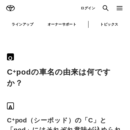
TOYOTA
検索
メニュ
ログイン
ラインアップ
オーナーサポート
トピックス
Q
C
podの車名の由来は何です
+
か？
A
C
pod（シーポッド）の「C」と
+
「pod」にはそれぞれ意味が込められ