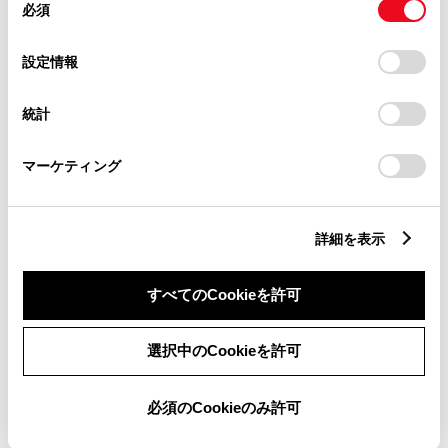
必須
意
の
「すべてのCookieを許可」をクリックすることで、お客様の
チャットでお問い合わせ
選
デバイスにすべてのCookie(クッキー)が保存されることに同
設定情報
択
意したことになります。Cookie(クッキー)のオプトアウト、
受付：10:00～18:00
設定の変更、同意を撤回したりするにあたっては、当社の
統計
「
Cookie（クッキー）情報の取り扱いについて
」をご覧くだ
（長期連休などの当社指定日を除く）
さい。
マーケティング
画面右下の
を選択してくださ
い。
詳細を表示
チャットでのお問い合わせはお待たせ
すべてのCookieを許可
時間が少なくご案内が可能です。
選択中のCookieを許可
必須のCookieのみ許可