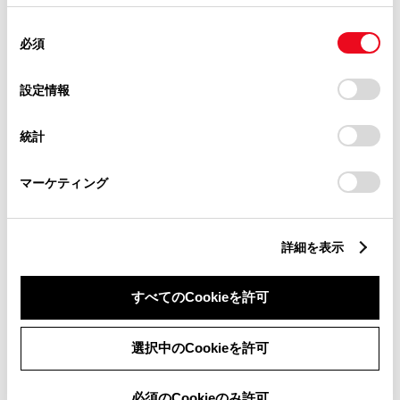
使用することがあります。当ウェブサイトの使用を続行する
同
とCookie(クッキー)に同意したこととなります。
必須
意
の
「すべてのCookieを許可」をクリックすることで、お客様の
選
デバイスにすべてのCookie(クッキー)が保存されることに同
設定情報
択
意したことになります。Cookie(クッキー)のオプトアウト、
チャットでお問い合わせ
設定の変更、同意を撤回したりするにあたっては、当社の
統計
「
Cookie（クッキー）情報の取り扱いについて
」をご覧くだ
受付：10:00～18:00
さい。
（長期連休などの当社指定日を除く）
マーケティング
画面右下の
を選択してくださ
詳細を表示
い。
すべてのCookieを許可
チャットでのお問い合わせはお待たせ
時間が少なくご案内が可能です。
選択中のCookieを許可
必須のCookieのみ許可