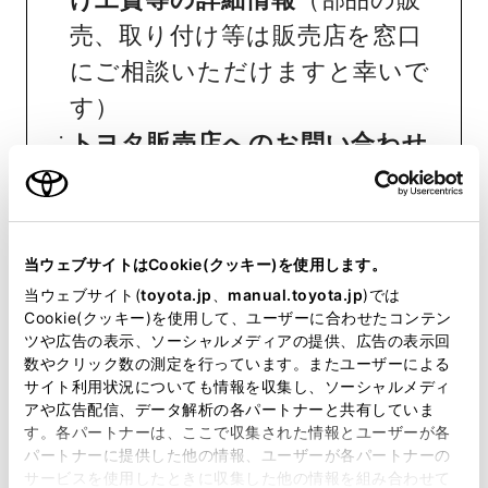
売、取り付け等は販売店を窓口
にご相談いただけますと幸いで
す）
トヨタ販売店へのお問い合わせ
等
おクルマに関するお問い合わせ
当ウェブサイトはCookie(クッキー)を使用します。
は、自動車検査証（車検証）をご
当ウェブサイト(
toyota.jp
、
manual.toyota.jp
)では
用意いただくとスムーズな対応
Cookie(クッキー)を使用して、ユーザーに合わせたコンテン
ツや広告の表示、ソーシャルメディアの提供、広告の表示回
が可能です。
数やクリック数の測定を行っています。またユーザーによる
サイト利用状況についても情報を収集し、ソーシャルメディ
アや広告配信、データ解析の各パートナーと共有していま
リコール等情報はこちら
す。各パートナーは、ここで収集された情報とユーザーが各
パートナーに提供した他の情報、ユーザーが各パートナーの
サービスを使用したときに収集した他の情報を組み合わせて