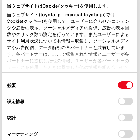
当ウェブサイトはCookie(クッキー)を使用します。
当ウェブサイト(
toyota.jp
、
manual.toyota.jp
)では
Cookie(クッキー)を使用して、ユーザーに合わせたコンテン
ツや広告の表示、ソーシャルメディアの提供、広告の表示回
数やクリック数の測定を行っています。またユーザーによる
チャットでお問い合わせ
サイト利用状況についても情報を収集し、ソーシャルメディ
アや広告配信、データ解析の各パートナーと共有していま
受付：10:00～18:00
す。各パートナーは、ここで収集された情報とユーザーが各
パートナーに提供した他の情報、ユーザーが各パートナーの
（長期連休などの当社指定日を除く）
サービスを使用したときに収集した他の情報を組み合わせて
使用することがあります。当ウェブサイトの使用を続行する
同
とCookie(クッキー)に同意したこととなります。
画面右下の
を選択してくださ
必須
意
の
「すべてのCookieを許可」をクリックすることで、お客様の
い。
選
デバイスにすべてのCookie(クッキー)が保存されることに同
設定情報
択
意したことになります。Cookie(クッキー)のオプトアウト、
チャットでのお問い合わせはお待たせ
設定の変更、同意を撤回したりするにあたっては、当社の
時間が少なくご案内が可能です。
統計
「
Cookie（クッキー）情報の取り扱いについて
」をご覧くだ
さい。
マーケティング