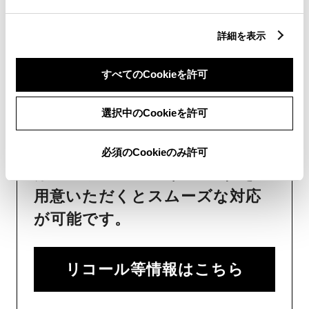
売、取り付け等は販売店を窓口
詳細を表示
にご相談いただけますと幸いで
す）
すべてのCookieを許可
トヨタ販売店へのお問い合わせ
等
選択中のCookieを許可
おクルマに関するお問い合わせ
必須のCookieのみ許可
は、自動車検査証（車検証）をご
用意いただくとスムーズな対応
が可能です。
リコール等情報はこちら