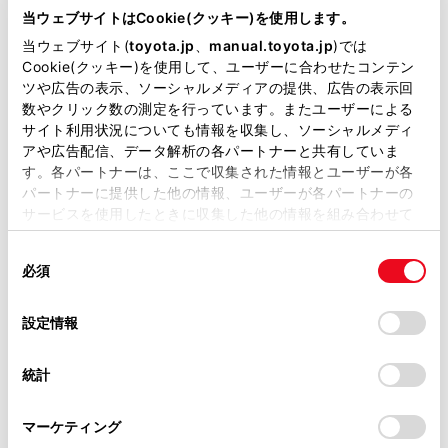
店までご相談くださいますよう
当ウェブサイトはCookie(クッキー)を使用します。
お願いいたします。最寄りのト
当ウェブサイト(
toyota.jp
、
manual.toyota.jp
)では
Cookie(クッキー)を使用して、ユーザーに合わせたコンテン
ヨタ販売店は
こちら
からご確認
ツや広告の表示、ソーシャルメディアの提供、広告の表示回
数やクリック数の測定を行っています。またユーザーによる
いただけます。
サイト利用状況についても情報を収集し、ソーシャルメディ
おクルマの故障、点検、修理等
アや広告配信、データ解析の各パートナーと共有していま
す。各パートナーは、ここで収集された情報とユーザーが各
（販売店を窓口におクルマの状
パートナーに提供した他の情報、ユーザーが各パートナーの
態を診断する必要がございま
サービスを使用したときに収集した他の情報を組み合わせて
使用することがあります。当ウェブサイトの使用を続行する
す）
同
とCookie(クッキー)に同意したこととなります。
必須
意
納期
（販売店単位でオーダーを
の
「すべてのCookieを許可」をクリックすることで、お客様の
いただいておりますため、弊社
選
デバイスにすべてのCookie(クッキー)が保存されることに同
設定情報
択
意したことになります。Cookie(クッキー)のオプトアウト、
ではお客様のお名前でのご注文
設定の変更、同意を撤回したりするにあたっては、当社の
統計
状況が分かりかねます）
「
Cookie（クッキー）情報の取り扱いについて
」をご覧くだ
さい。
純正部品の品番、価格、取り付
マーケティング
け工賃等の詳細情報
（部品の販