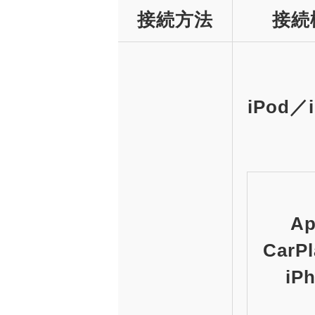
接続方法
接続
iPod／
Ap
CarP
iP