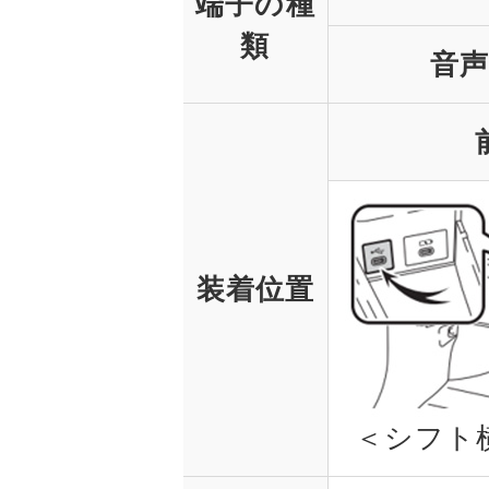
端子の種
類
音
装着位置
＜シフト