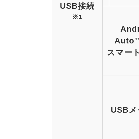
USB接続
※1
And
Aut
スマー
USB