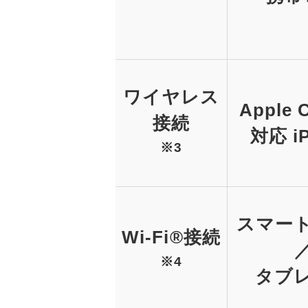
ワイヤレス
Apple 
接続
対応 i
※3
スマー
Wi-Fi®接続
※4
タブ