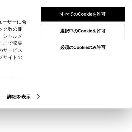
検索
メニュー
ログイン
すべてのCookieを許可
、ユーザーに合
ック数の測
選択中のCookieを許可
ーシャルメ
ここで収集
必須のCookieのみ許可
のサービス
ブサイトの
ie(クッキ
端子はあります
、設定の変
扱いについ
再生できますか？
詳細を表示