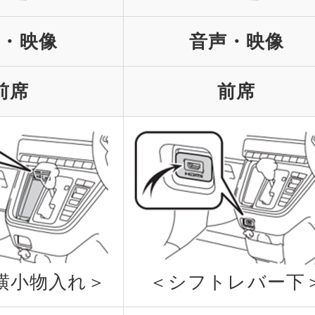
声・映像
音声・映像
前席
前席
横小物入れ＞
＜シフトレバー下