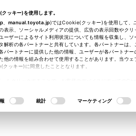
e(クッキー)を使用します。
jp
、
manual.toyota.jp
)ではCookie(クッキー)を使用して
の表示、ソーシャルメディアの提供、広告の表示回数やクリ
ユーザーによるサイト利用状況についても情報を収集し、ソ
タ解析の各パートナーと共有しています。各パートナーは、
各パートナーに提供した他の情報、ユーザーが各パートナー
た他の情報を組み合わせて使用することがあります。当ウェ
ie(クッキー)に同意したこととなります。
許可」をクリックすることで、お客様のデバイスにすべてのCook
レイオーディオに入力・出力
意したことになります。Cookie(クッキー)のオプトアウト
るにあたっては、当社の「
Cookie（クッキー）情報の取り
SBメモリー等の音楽・動画を
報
統計
マーケティング