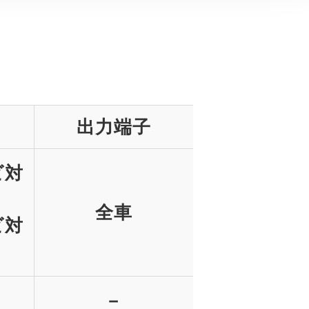
出力端子
ビ対
全車
ビ対
－