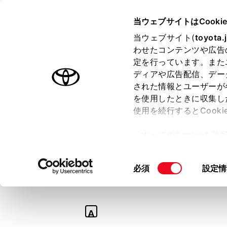
TOYOTA
当ウェブサイトはCooki
当ウェブサイト(
toyota.
わせたコンテンツや広告
ラインアップ
オーナーサポート
トピックス
定を行っています。また
ディアや広告配信、デー
された情報とユーザーが
を使用したときに収集し
使用を続行するとCook
Q
「すべてのCookieを
【ノア】ディスプ
ー)が保存されることに同
更、同意を撤回したりす
か？外部機器やU
同
必須
設定情
て
」をご覧ください。
意
の
選
A
択