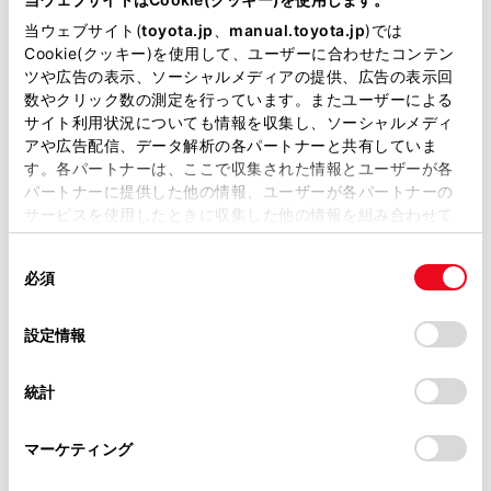
当ウェブサイト(
toyota.jp
、
manual.toyota.jp
)では
Cookie(クッキー)を使用して、ユーザーに合わせたコンテン
ツや広告の表示、ソーシャルメディアの提供、広告の表示回
チャットでお問い合わせ
数やクリック数の測定を行っています。またユーザーによる
サイト利用状況についても情報を収集し、ソーシャルメディ
アや広告配信、データ解析の各パートナーと共有していま
受付：10:00～18:00
す。各パートナーは、ここで収集された情報とユーザーが各
（長期連休などの当社指定日を除く）
パートナーに提供した他の情報、ユーザーが各パートナーの
サービスを使用したときに収集した他の情報を組み合わせて
使用することがあります。当ウェブサイトの使用を続行する
画面右下の
を選択してくださ
同
とCookie(クッキー)に同意したこととなります。
必須
意
い。
の
「すべてのCookieを許可」をクリックすることで、お客様の
選
デバイスにすべてのCookie(クッキー)が保存されることに同
設定情報
チャットでのお問い合わせはお待たせ
択
意したことになります。Cookie(クッキー)のオプトアウト、
時間が少なくご案内が可能です。
設定の変更、同意を撤回したりするにあたっては、当社の
統計
「
Cookie（クッキー）情報の取り扱いについて
」をご覧くだ
さい。
マーケティング