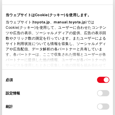
リコール等情報はこちら
当ウェブサイトはCookie(クッキー)を使用します。
当ウェブサイト(
toyota.jp
、
manual.toyota.jp
)では
Cookie(クッキー)を使用して、ユーザーに合わせたコンテン
ツや広告の表示、ソーシャルメディアの提供、広告の表示回
数やクリック数の測定を行っています。またユーザーによる
サイト利用状況についても情報を収集し、ソーシャルメディ
アや広告配信、データ解析の各パートナーと共有していま
チャットでお問い合わせ
す。各パートナーは、ここで収集された情報とユーザーが各
パートナーに提供した他の情報、ユーザーが各パートナーの
受付：10:00～18:00
サービスを使用したときに収集した他の情報を組み合わせて
使用することがあります。当ウェブサイトの使用を続行する
（長期連休などの当社指定日を除く）
同
とCookie(クッキー)に同意したこととなります。
必須
意
の
「すべてのCookieを許可」をクリックすることで、お客様の
画面右下の
を選択してくださ
選
デバイスにすべてのCookie(クッキー)が保存されることに同
設定情報
択
意したことになります。Cookie(クッキー)のオプトアウト、
い。
設定の変更、同意を撤回したりするにあたっては、当社の
統計
チャットでのお問い合わせはお待たせ
「
Cookie（クッキー）情報の取り扱いについて
」をご覧くだ
さい。