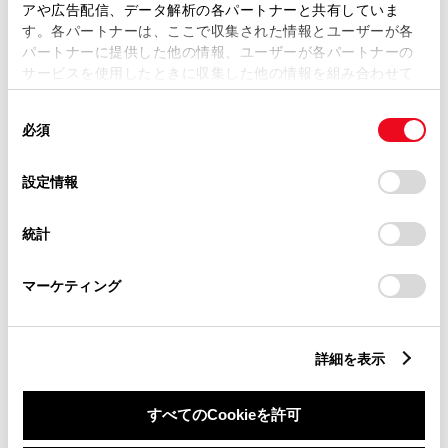
用意いただくとスムーズな対応
アや広告配信、データ解析の各パートナーと共有していま
す。各パートナーは、ここで収集された情報とユーザーが各
が可能です。
パートナーに提供した他の情報、ユーザーが各パートナーの
サービスを使用したときに収集した他の情報を組み合わせて
使用することがあります。当ウェブサイトの使用を続行する
リコール等情報はこちら
同
とCookie(クッキー)に同意したこととなります。
必須
意
の
「すべてのCookieを許可」をクリックすることで、お客様の
選
デバイスにすべてのCookie(クッキー)が保存されることに同
設定情報
択
意したことになります。Cookie(クッキー)のオプトアウト、
設定の変更、同意を撤回したりするにあたっては、当社の
統計
「
Cookie（クッキー）情報の取り扱いについて
」をご覧くだ
さい。
マーケティング
チャットでお問い合わせ
受付：10:00～18:00
詳細を表示
（長期連休などの当社指定日を除く）
すべてのCookieを許可
画面右下の
を選択してくださ