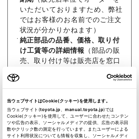
いただいておりますため、弊社
ではお客様のお名前でのご注文
状況が分かりかねます）
純正部品の品番、価格、取り付
け工賃等の詳細情報
（部品の販
売、取り付け等は販売店を窓口
にご相談いただけますと幸いで
す）
トヨタ販売店へのお問い合わせ
等
当ウェブサイトはCookie(クッキー)を使用します。
当ウェブサイト(
toyota.jp
、
manual.toyota.jp
)では
Cookie(クッキー)を使用して、ユーザーに合わせたコンテン
おクルマに関するお問い合わせ
ツや広告の表示、ソーシャルメディアの提供、広告の表示回
は、自動車検査証（車検証）をご
数やクリック数の測定を行っています。またユーザーによる
サイト利用状況についても情報を収集し、ソーシャルメディ