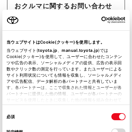
おクルマに関するお問い合わせ
は、自動車検査証（車検証）をご
用意いただくとスムーズな対応
が可能です。
当ウェブサイトはCookie(クッキー)を使用します。
当ウェブサイト(
toyota.jp
、
manual.toyota.jp
)では
リコール等情報はこちら
Cookie(クッキー)を使用して、ユーザーに合わせたコンテン
ツや広告の表示、ソーシャルメディアの提供、広告の表示回
数やクリック数の測定を行っています。またユーザーによる
サイト利用状況についても情報を収集し、ソーシャルメディ
アや広告配信、データ解析の各パートナーと共有していま
す。各パートナーは、ここで収集された情報とユーザーが各
パートナーに提供した他の情報、ユーザーが各パートナーの
サービスを使用したときに収集した他の情報を組み合わせて
使用することがあります。当ウェブサイトの使用を続行する
チャットでお問い合わせ
同
とCookie(クッキー)に同意したこととなります。
必須
意
受付：10:00～18:00
の
「すべてのCookieを許可」をクリックすることで、お客様の
選
デバイスにすべてのCookie(クッキー)が保存されることに同
設定情報