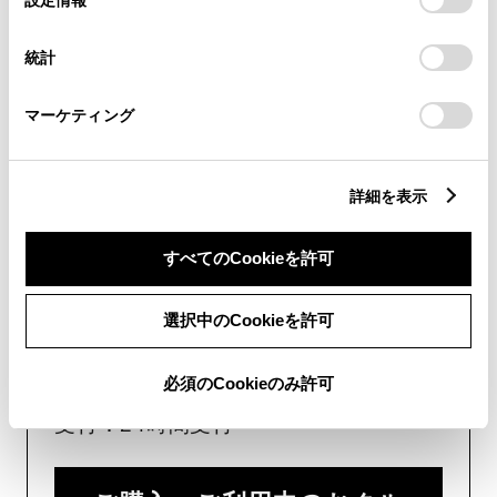
（長期連休などの当社指定日を除く）
択
意したことになります。Cookie(クッキー)のオプトアウト、
設定の変更、同意を撤回したりするにあたっては、当社の
統計
「
Cookie（クッキー）情報の取り扱いについて
」をご覧くだ
画面右下の
を選択してくださ
さい。
マーケティング
い。
チャットでのお問い合わせはお待たせ
時間が少なくご案内が可能です。
詳細を表示
すべてのCookieを許可
選択中のCookieを許可
フォームでお問い合わせ
必須のCookieのみ許可
受付：24時間受付