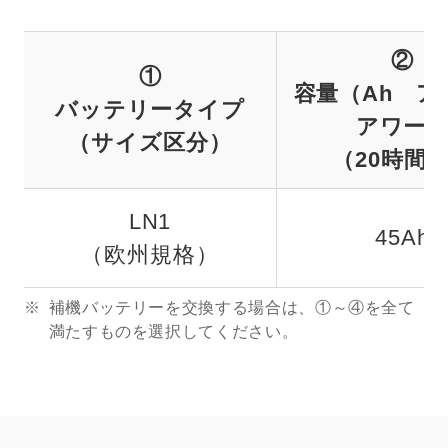
②
①
容量（Ah ア
バッテリータイプ
アワー
（サイズ区分）
（20時間
LN1
45Ah
（欧州規格）
補機バッテリーを交換する場合は、①～④を全て
満たすものを選択してください。