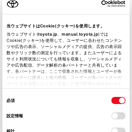
が可能です。
リコール等情報はこちら
当ウェブサイトはCookie(クッキー)を使用します。
当ウェブサイト(
toyota.jp
、
manual.toyota.jp
)では
Cookie(クッキー)を使用して、ユーザーに合わせたコンテン
ツや広告の表示、ソーシャルメディアの提供、広告の表示回
数やクリック数の測定を行っています。またユーザーによる
サイト利用状況についても情報を収集し、ソーシャルメディ
アや広告配信、データ解析の各パートナーと共有していま
す。各パートナーは、ここで収集された情報とユーザーが各
パートナーに提供した他の情報、ユーザーが各パートナーの
チャットでお問い合わせ
サービスを使用したときに収集した他の情報を組み合わせて
使用することがあります。当ウェブサイトの使用を続行する
受付：10:00～18:00
同
とCookie(クッキー)に同意したこととなります。
（長期連休などの当社指定日を除く）
必須
意
の
「すべてのCookieを許可」をクリックすることで、お客様の
選
デバイスにすべてのCookie(クッキー)が保存されることに同
設定情報
画面右下の
を選択してくださ
択
意したことになります。Cookie(クッキー)のオプトアウト、
設定の変更、同意を撤回したりするにあたっては、当社の
統計
い。