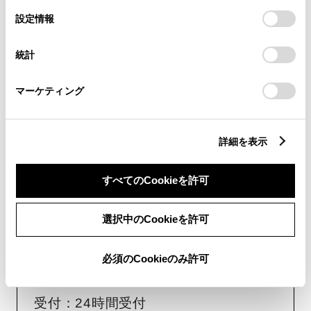
の
「すべてのCookieを許可」をクリックすることで、お客様の
選
デバイスにすべてのCookie(クッキー)が保存されることに同
受付：10:00～18:00
設定情報
択
意したことになります。Cookie(クッキー)のオプトアウト、
（長期連休などの当社指定日を除く）
設定の変更、同意を撤回したりするにあたっては、当社の
統計
「
Cookie（クッキー）情報の取り扱いについて
」をご覧くだ
さい。
画面右下の
を選択してくださ
マーケティング
い。
チャットでのお問い合わせはお待たせ
詳細を表示
時間が少なくご案内が可能です。
すべてのCookieを許可
選択中のCookieを許可
必須のCookieのみ許可
フォームでお問い合わせ
受付：24時間受付