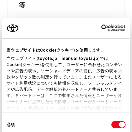
等
おクルマに関するお問い合わせ
は、自動車検査証（車検証）をご
用意いただくとスムーズな対応
当ウェブサイトはCookie(クッキー)を使用します。
が可能です。
当ウェブサイト(
toyota.jp
、
manual.toyota.jp
)では
Cookie(クッキー)を使用して、ユーザーに合わせたコンテン
ツや広告の表示、ソーシャルメディアの提供、広告の表示回
リコール等情報はこちら
数やクリック数の測定を行っています。またユーザーによる
サイト利用状況についても情報を収集し、ソーシャルメディ
アや広告配信、データ解析の各パートナーと共有していま
す。各パートナーは、ここで収集された情報とユーザーが各
パートナーに提供した他の情報、ユーザーが各パートナーの
サービスを使用したときに収集した他の情報を組み合わせて
使用することがあります。当ウェブサイトの使用を続行する
同
とCookie(クッキー)に同意したこととなります。
必須
意
チャットでお問い合わせ