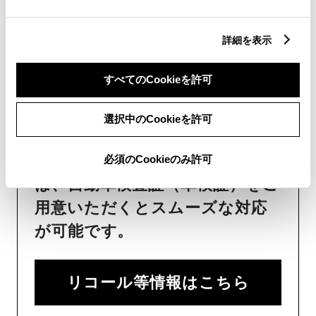
け工賃等の詳細情報
（部品の販
売、取り付け等は販売店を窓口
詳細を表示
にご相談いただけますと幸いで
す）
すべてのCookieを許可
トヨタ販売店へのお問い合わせ
等
選択中のCookieを許可
おクルマに関するお問い合わせ
必須のCookieのみ許可
は、自動車検査証（車検証）をご
用意いただくとスムーズな対応
が可能です。
リコール等情報はこちら