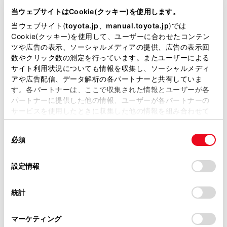
店までご相談くださいますよう
当ウェブサイトはCookie(クッキー)を使用します。
当ウェブサイト(
toyota.jp
、
manual.toyota.jp
)では
お願いいたします。最寄りのト
Cookie(クッキー)を使用して、ユーザーに合わせたコンテン
ヨタ販売店は
こちら
からご確認
ツや広告の表示、ソーシャルメディアの提供、広告の表示回
数やクリック数の測定を行っています。またユーザーによる
いただけます。
サイト利用状況についても情報を収集し、ソーシャルメディ
おクルマの故障、点検、修理等
アや広告配信、データ解析の各パートナーと共有していま
す。各パートナーは、ここで収集された情報とユーザーが各
（販売店を窓口におクルマの状
パートナーに提供した他の情報、ユーザーが各パートナーの
サービスを使用したときに収集した他の情報を組み合わせて
態を診断する必要がございま
使用することがあります。当ウェブサイトの使用を続行する
す）
同
とCookie(クッキー)に同意したこととなります。
必須
意
納期
（販売店単位でオーダーを
の
「すべてのCookieを許可」をクリックすることで、お客様の
いただいておりますため、弊社
選
デバイスにすべてのCookie(クッキー)が保存されることに同
設定情報
択
意したことになります。Cookie(クッキー)のオプトアウト、
ではお客様のお名前でのご注文
設定の変更、同意を撤回したりするにあたっては、当社の
統計
状況が分かりかねます）
「
Cookie（クッキー）情報の取り扱いについて
」をご覧くだ
さい。
純正部品の品番、価格、取り付
マーケティング