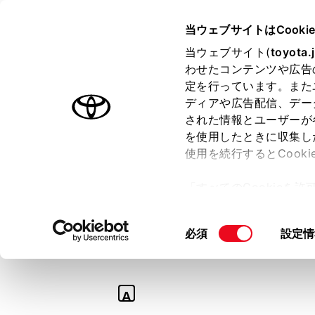
TOYOTA
当ウェブサイトはCooki
当ウェブサイト(
toyota.
わせたコンテンツや広告
ラインアップ
オーナーサポート
トピックス
定を行っています。また
ディアや広告配信、デー
された情報とユーザーが
を使用したときに収集し
使用を続行するとCook
Q
「すべてのCookieを
【ジャパンタクシ
ー)が保存されることに同
更、同意を撤回したりす
て。
同
必須
設定情
て
」をご覧ください。
意
の
選
A
択