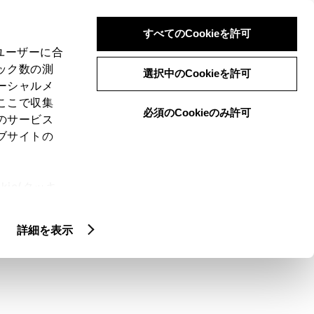
検索
メニュー
ログイン
すべてのCookieを許可
、ユーザーに合
ック数の測
選択中のCookieを許可
ーシャルメ
ここで収集
必須のCookieのみ許可
のサービス
ブサイトの
ie(クッキ
・取付位置を教え
、設定の変
扱いについ
詳細を表示