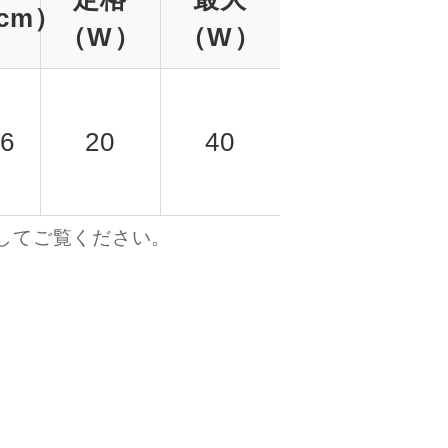
cm）
（W）
（W）
6
20
40
してご覧ください。