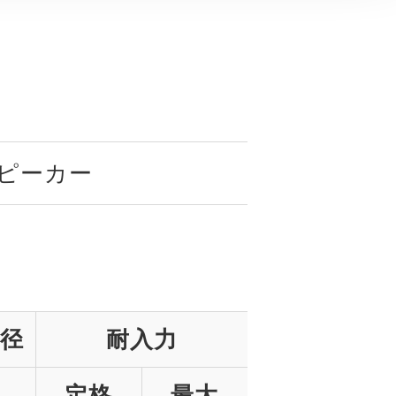
スピーカー
径
耐入力
定格
最大