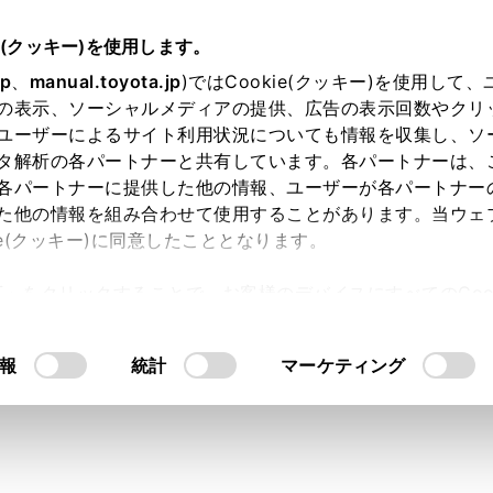
e(クッキー)を使用します。
jp
、
manual.toyota.jp
)ではCookie(クッキー)を使用して
の表示、ソーシャルメディアの提供、広告の表示回数やクリ
ユーザーによるサイト利用状況についても情報を収集し、ソ
タ解析の各パートナーと共有しています。各パートナーは、
各パートナーに提供した他の情報、ユーザーが各パートナー
た他の情報を組み合わせて使用することがあります。当ウェ
ie(クッキー)に同意したこととなります。
許可」をクリックすることで、お客様のデバイスにすべてのCook
ー】スピーカーの口径・W数
意したことになります。Cookie(クッキー)のオプトアウト
るにあたっては、当社の「
Cookie（クッキー）情報の取り
報
統計
マーケティング