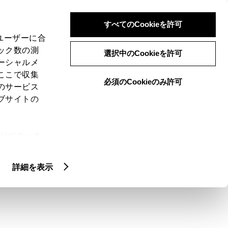
検索
メニュー
ログイン
すべてのCookieを許可
、ユーザーに合
ック数の測
選択中のCookieを許可
ーシャルメ
ここで収集
必須のCookieのみ許可
のサービス
ブサイトの
ie(クッキ
何のアンテナか教え
、設定の変
扱いについ
詳細を表示