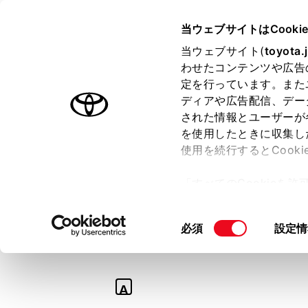
TOYOTA
当ウェブサイトはCooki
当ウェブサイト(
toyota.
わせたコンテンツや広告
ラインアップ
オーナーサポート
トピックス
定を行っています。また
ディアや広告配信、デー
された情報とユーザーが
を使用したときに収集し
使用を続行するとCook
Q
「すべてのCookieを
【RAV4】工場
ー)が保存されることに同
更、同意を撤回したりす
て。
同
必須
設定情
て
」をご覧ください。
意
の
選
A
択