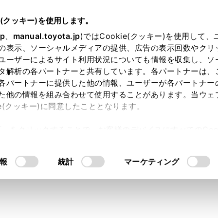
e(クッキー)を使用します。
jp
、
manual.toyota.jp
)ではCookie(クッキー)を使用して
の表示、ソーシャルメディアの提供、広告の表示回数やクリ
ユーザーによるサイト利用状況についても情報を収集し、ソ
タ解析の各パートナーと共有しています。各パートナーは、
各パートナーに提供した他の情報、ユーザーが各パートナー
た他の情報を組み合わせて使用することがあります。当ウェ
ie(クッキー)に同意したこととなります。
許可」をクリックすることで、お客様のデバイスにすべてのCook
装着シャークフィンアンテナは
意したことになります。Cookie(クッキー)のオプトアウト
るにあたっては、当社の「
Cookie（クッキー）情報の取り
報
統計
マーケティング