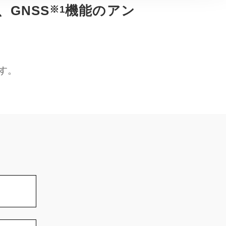
、GNSS
機能のアン
※1
です。