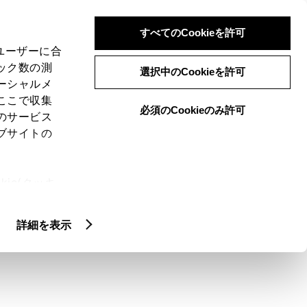
検索
メニュー
ログイン
すべてのCookieを許可
、ユーザーに合
ック数の測
選択中のCookieを許可
ーシャルメ
ここで収集
必須のCookieのみ許可
のサービス
ブサイトの
ie(クッキ
プ・リヤコンビネー
、設定の変
扱いについ
教えて。
詳細を表示