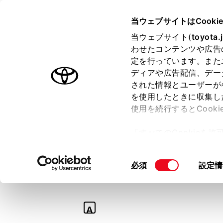
TOYOTA
当ウェブサイトはCooki
当ウェブサイト(
toyota.
わせたコンテンツや広告
ラインアップ
オーナーサポート
トピックス
定を行っています。また
ディアや広告配信、デー
された情報とユーザーが
を使用したときに収集し
使用を続行するとCook
Q
「すべてのCookieを
【カローラ ツー
ー)が保存されることに同
更、同意を撤回したりす
ションランプなど
同
必須
設定情
て
」をご覧ください。
意
の
選
A
択