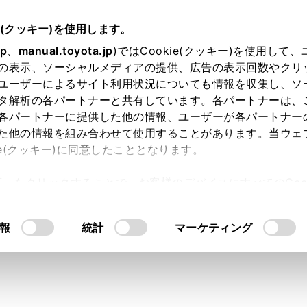
e(クッキー)を使用します。
jp
、
manual.toyota.jp
)ではCookie(クッキー)を使用して
の表示、ソーシャルメディアの提供、広告の表示回数やクリ
ユーザーによるサイト利用状況についても情報を収集し、ソ
タ解析の各パートナーと共有しています。各パートナーは、
各パートナーに提供した他の情報、ユーザーが各パートナー
た他の情報を組み合わせて使用することがあります。当ウェ
ie(クッキー)に同意したこととなります。
許可」をクリックすることで、お客様のデバイスにすべてのCook
リング】工場装着ヘッドラン
意したことになります。Cookie(クッキー)のオプトアウト
るにあたっては、当社の「
Cookie（クッキー）情報の取り
のバルブの規格・W数・色を
報
統計
マーケティング