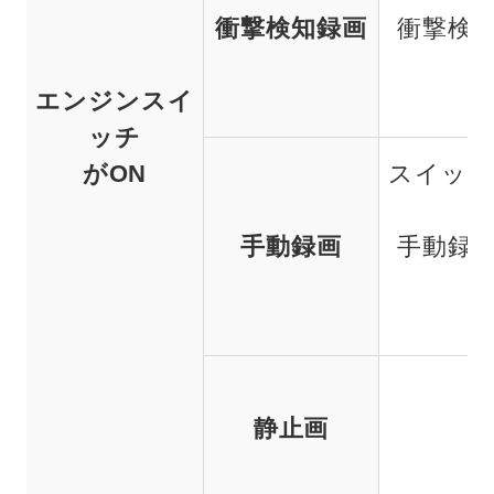
衝撃検知録画
衝撃検
エンジンスイ
（
ッチ
がON
スイッチ
手動録画
手動録
（
静止画