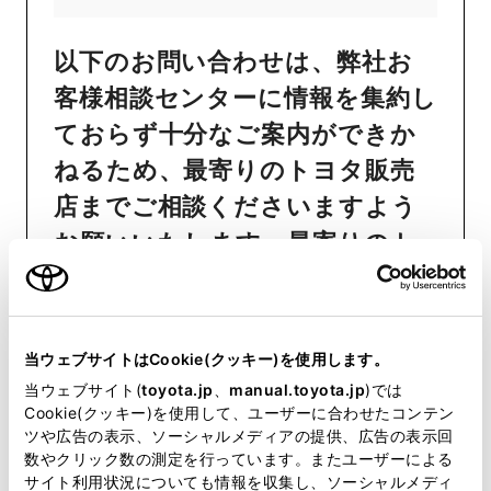
以下のお問い合わせは、弊社お
客様相談センターに情報を集約し
ておらず十分なご案内ができか
ねるため、最寄りのトヨタ販売
店までご相談くださいますよう
お願いいたします。最寄りのト
ヨタ販売店は
こちら
からご確認
いただけます。
おクルマの故障、点検、修理等
当ウェブサイトはCookie(クッキー)を使用します。
（販売店を窓口におクルマの状
当ウェブサイト(
toyota.jp
、
manual.toyota.jp
)では
Cookie(クッキー)を使用して、ユーザーに合わせたコンテン
態を診断する必要がございま
ツや広告の表示、ソーシャルメディアの提供、広告の表示回
す）
数やクリック数の測定を行っています。またユーザーによる
サイト利用状況についても情報を収集し、ソーシャルメディ