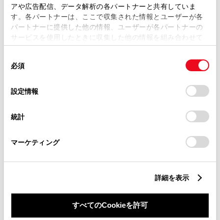
納期
（販売店単位でオーダーを
アや広告配信、データ解析の各パートナーと共有していま
す。各パートナーは、ここで収集された情報とユーザーが各
いただいておりますため、弊社
パートナーに提供した他の情報、ユーザーが各パートナーの
ではお客様のお名前でのご注文
サービスを使用したときに収集した他の情報を組み合わせて
使用することがあります。当ウェブサイトの使用を続行する
状況が分かりかねます）
同
とCookie(クッキー)に同意したこととなります。
純正部品の品番、価格、取り付
必須
意
の
「すべてのCookieを許可」をクリックすることで、お客様の
け工賃等の詳細情報
（部品の販
選
デバイスにすべてのCookie(クッキー)が保存されることに同
設定情報
売、取り付け等は販売店を窓口
択
意したことになります。Cookie(クッキー)のオプトアウト、
設定の変更、同意を撤回したりするにあたっては、当社の
にご相談いただけますと幸いで
統計
「
Cookie（クッキー）情報の取り扱いについて
」をご覧くだ
さい。
す）
マーケティング
トヨタ販売店へのお問い合わせ
等
詳細を表示
おクルマに関するお問い合わせ
すべてのCookieを許可
は、自動車検査証（車検証）をご