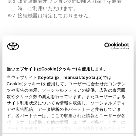
※6
販売店装着オプションのHDMI入力端子を装着
時、ご利用いただけます。
※7
接続機器は特定しておりません。
ご意見をお聞かせく
当ウェブサイトはCookie(クッキー)を使用します。
ださい
当ウェブサイト(
toyota.jp
、
manual.toyota.jp
)では
Cookie(クッキー)を使用して、ユーザーに合わせたコンテン
ツや広告の表示、ソーシャルメディアの提供、広告の表示回
数やクリック数の測定を行っています。またユーザーによる
解決できた
サイト利用状況についても情報を収集し、ソーシャルメディ
アや広告配信、データ解析の各パートナーと共有していま
す。各パートナーは、ここで収集された情報とユーザーが各
解決できなかった
パートナーに提供した他の情報、ユーザーが各パートナーの
サービスを使用したときに収集した他の情報を組み合わせて
使用することがあります。当ウェブサイトの使用を続行する