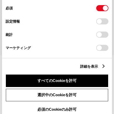
同
とCookie(クッキー)に同意したこととなります。
必須
解決できたがわかりにくい
意
の
「すべてのCookieを許可」をクリックすることで、お客様の
選
デバイスにすべてのCookie(クッキー)が保存されることに同
設定情報
択
意したことになります。Cookie(クッキー)のオプトアウト、
設定の変更、同意を撤回したりするにあたっては、当社の
統計
送信する
「
Cookie（クッキー）情報の取り扱いについて
」をご覧くだ
さい。
マーケティング
詳細を表示
すべてのCookieを許可
トヨタ自動車株式会社 お客
様相談センター
選択中のCookieを許可
必須のCookieのみ許可