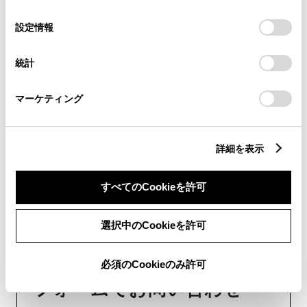
チャットでお問い合わせ
の
「すべてのCookieを許可」をクリックすることで、お客様の
選
デバイスにすべてのCookie(クッキー)が保存されることに同
設定情報
受付：10:00～18:00
択
意したことになります。Cookie(クッキー)のオプトアウト、
設定の変更、同意を撤回したりするにあたっては、当社の
（長期連休などの当社指定日を除く）
統計
「
Cookie（クッキー）情報の取り扱いについて
」をご覧くだ
さい。
マーケティング
画面右下の
を選択してくださ
い。
詳細を表示
チャットでのお問い合わせはお待たせ
時間が少なくご案内が可能です。
すべてのCookieを許可
選択中のCookieを許可
必須のCookieのみ許可
フォームでお問い合わせ