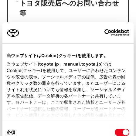
トヨタ販売店へのお問い合わせ
等
おクルマに関するお問い合わせ
は、自動車検査証（車検証）をご
用意いただくとスムーズな対応
当ウェブサイトはCookie(クッキー)を使用します。
が可能です。
当ウェブサイト(
toyota.jp
、
manual.toyota.jp
)では
Cookie(クッキー)を使用して、ユーザーに合わせたコンテン
ツや広告の表示、ソーシャルメディアの提供、広告の表示回
リコール等情報はこちら
数やクリック数の測定を行っています。またユーザーによる
サイト利用状況についても情報を収集し、ソーシャルメディ
アや広告配信、データ解析の各パートナーと共有していま
す。各パートナーは、ここで収集された情報とユーザーが各
パートナーに提供した他の情報、ユーザーが各パートナーの
サービスを使用したときに収集した他の情報を組み合わせて
使用することがあります。当ウェブサイトの使用を続行する
同
とCookie(クッキー)に同意したこととなります。
必須
意