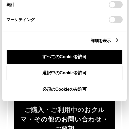
設定の変更、同意を撤回したりするにあたっては、当社の
統計
「
Cookie（クッキー）情報の取り扱いについて
」をご覧くだ
い。
さい。
マーケティング
チャットでのお問い合わせはお待たせ
時間が少なくご案内が可能です。
詳細を表示
すべてのCookieを許可
選択中のCookieを許可
フォームでお問い合わせ
受付：24時間受付
必須のCookieのみ許可
ご購入・ご利用中のおクル
マ・その他のお問い合わせ・
ご要望​