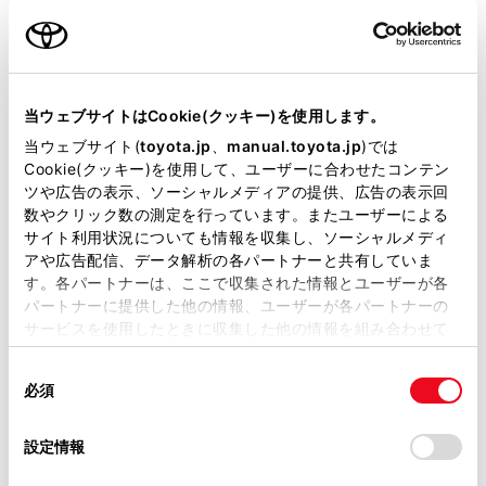
用意いただくとスムーズな対応
が可能です。
当ウェブサイトはCookie(クッキー)を使用します。
リコール等情報はこちら
当ウェブサイト(
toyota.jp
、
manual.toyota.jp
)では
Cookie(クッキー)を使用して、ユーザーに合わせたコンテン
ツや広告の表示、ソーシャルメディアの提供、広告の表示回
数やクリック数の測定を行っています。またユーザーによる
サイト利用状況についても情報を収集し、ソーシャルメディ
アや広告配信、データ解析の各パートナーと共有していま
す。各パートナーは、ここで収集された情報とユーザーが各
パートナーに提供した他の情報、ユーザーが各パートナーの
サービスを使用したときに収集した他の情報を組み合わせて
チャットでお問い合わせ
使用することがあります。当ウェブサイトの使用を続行する
同
とCookie(クッキー)に同意したこととなります。
受付：10:00～18:00
必須
意
（長期連休などの当社指定日を除く）
の
「すべてのCookieを許可」をクリックすることで、お客様の
選
デバイスにすべてのCookie(クッキー)が保存されることに同
設定情報
択
意したことになります。Cookie(クッキー)のオプトアウト、
画面右下の
を選択してくださ