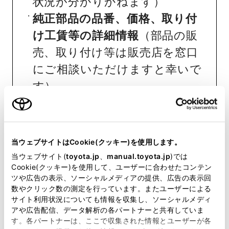
状況が分かりかねます）
純正部品の品番、価格、取り付
け工賃等の詳細情報
（部品の販
売、取り付け等は販売店を窓口
にご相談いただけますと幸いで
す）
トヨタ販売店へのお問い合わせ
等
当ウェブサイトはCookie(クッキー)を使用します。
おクルマに関するお問い合わせ
当ウェブサイト(
toyota.jp
、
manual.toyota.jp
)では
は、自動車検査証（車検証）をご
Cookie(クッキー)を使用して、ユーザーに合わせたコンテン
ツや広告の表示、ソーシャルメディアの提供、広告の表示回
用意いただくとスムーズな対応
数やクリック数の測定を行っています。またユーザーによる
が可能です。
サイト利用状況についても情報を収集し、ソーシャルメディ
アや広告配信、データ解析の各パートナーと共有していま
す。各パートナーは、ここで収集された情報とユーザーが各