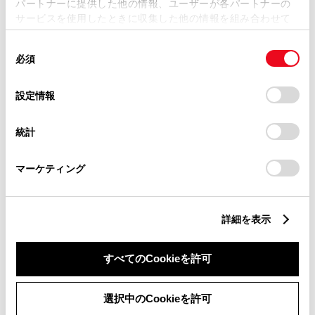
パートナーに提供した他の情報、ユーザーが各パートナーの
リコール等情報はこちら
サービスを使用したときに収集した他の情報を組み合わせて
使用することがあります。当ウェブサイトの使用を続行する
同
とCookie(クッキー)に同意したこととなります。
必須
意
の
「すべてのCookieを許可」をクリックすることで、お客様の
選
デバイスにすべてのCookie(クッキー)が保存されることに同
設定情報
択
意したことになります。Cookie(クッキー)のオプトアウト、
設定の変更、同意を撤回したりするにあたっては、当社の
統計
「
Cookie（クッキー）情報の取り扱いについて
」をご覧くだ
チャットでお問い合わせ
さい。
マーケティング
受付：10:00～18:00
（長期連休などの当社指定日を除く）
詳細を表示
画面右下の
を選択してくださ
すべてのCookieを許可
い。
チャットでのお問い合わせはお待たせ
選択中のCookieを許可
時間が少なくご案内が可能です。