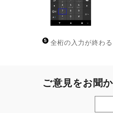
5
全桁の入力が終わ
ご意見をお聞