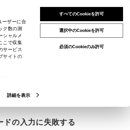
検索
メニュー
ログイン
すべてのCookieを許可
、ユーザーに合
ック数の測
選択中のCookieを許可
ーシャルメ
ここで収集
必須のCookieのみ許可
のサービス
ブサイトの
ie(クッキ
ない。
、設定の変
扱いについ
詳細を表示
ードの入力に失敗する