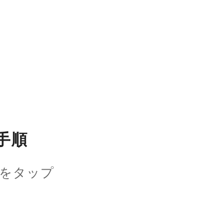
手順
欄をタップ