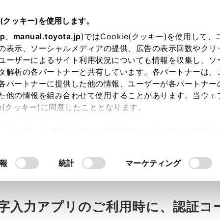
e(クッキー)を使用します。
jp
、
manual.toyota.jp
)ではCookie(クッキー)を使用して
の表示、ソーシャルメディアの提供、広告の表示回数やクリ
ユーザーによるサイト利用状況についても情報を収集し、ソ
タ解析の各パートナーと共有しています。各パートナーは、
各パートナーに提供した他の情報、ユーザーが各パートナー
た他の情報を組み合わせて使用することがあります。当ウェ
ie(クッキー)に同意したこととなります。
許可」をクリックすることで、お客様のデバイスにすべてのCook
カウント】認証コードが入力でき
意したことになります。Cookie(クッキー)のオプトアウト
るにあたっては、当社の「
Cookie（クッキー）情報の取り
報
統計
マーケティング
字入力アプリのご利用時に、認証コ