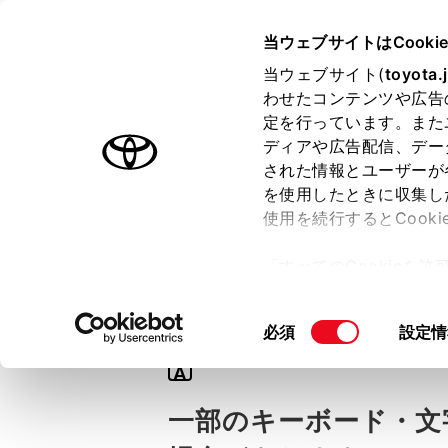
TOYOTA
当ウェブサイトはCooki
当ウェブサイト(
toyota.
わせたコンテンツや広告
ラインアップ
オーナーサポート
トピックス
定を行っています。また
ディアや広告配信、デー
された情報とユーザーが
を使用したときに収集し
使用を続行するとCook
Q
「すべてのCookieを
【TOYOTAア
ー)が保存されることに同
更、同意を撤回したりす
同
必須
設定情
て
」をご覧ください。
意
A
の
選
一部のキーボード・文
択