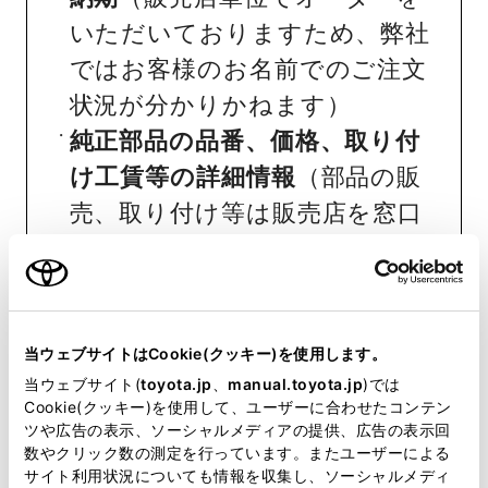
いただいておりますため、弊社
ではお客様のお名前でのご注文
状況が分かりかねます）
純正部品の品番、価格、取り付
け工賃等の詳細情報
（部品の販
売、取り付け等は販売店を窓口
にご相談いただけますと幸いで
す）
トヨタ販売店へのお問い合わせ
等
当ウェブサイトはCookie(クッキー)を使用します。
当ウェブサイト(
toyota.jp
、
manual.toyota.jp
)では
Cookie(クッキー)を使用して、ユーザーに合わせたコンテン
おクルマに関するお問い合わせ
ツや広告の表示、ソーシャルメディアの提供、広告の表示回
は、自動車検査証（車検証）をご
数やクリック数の測定を行っています。またユーザーによる
サイト利用状況についても情報を収集し、ソーシャルメディ