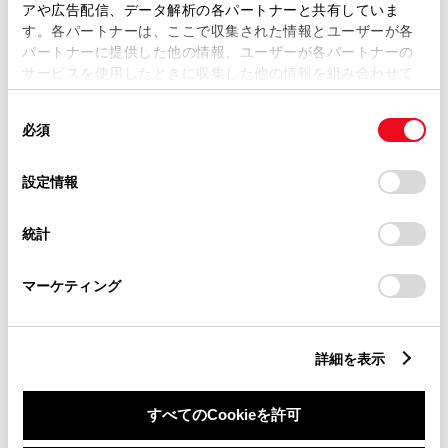
用意いただくとスムーズな対応
アや広告配信、データ解析の各パートナーと共有していま
す。各パートナーは、ここで収集された情報とユーザーが各
が可能です。
パートナーに提供した他の情報、ユーザーが各パートナーの
サービスを使用したときに収集した他の情報を組み合わせて
使用することがあります。当ウェブサイトの使用を続行する
リコール等情報はこちら
同
とCookie(クッキー)に同意したこととなります。
必須
意
の
「すべてのCookieを許可」をクリックすることで、お客様の
選
デバイスにすべてのCookie(クッキー)が保存されることに同
設定情報
択
意したことになります。Cookie(クッキー)のオプトアウト、
設定の変更、同意を撤回したりするにあたっては、当社の
統計
「
Cookie（クッキー）情報の取り扱いについて
」をご覧くだ
さい。
マーケティング
チャットでお問い合わせ
受付：10:00～18:00
詳細を表示
（長期連休などの当社指定日を除く）
すべてのCookieを許可
画面右下の
を選択してくださ