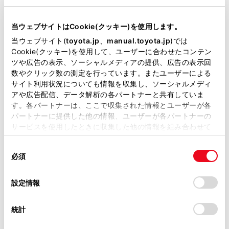
リコール等情報はこちら
当ウェブサイトはCookie(クッキー)を使用します。
当ウェブサイト(
toyota.jp
、
manual.toyota.jp
)では
Cookie(クッキー)を使用して、ユーザーに合わせたコンテン
ツや広告の表示、ソーシャルメディアの提供、広告の表示回
数やクリック数の測定を行っています。またユーザーによる
サイト利用状況についても情報を収集し、ソーシャルメディ
アや広告配信、データ解析の各パートナーと共有していま
チャットでお問い合わせ
す。各パートナーは、ここで収集された情報とユーザーが各
パートナーに提供した他の情報、ユーザーが各パートナーの
受付：10:00～18:00
サービスを使用したときに収集した他の情報を組み合わせて
（長期連休などの当社指定日を除く）
使用することがあります。当ウェブサイトの使用を続行する
同
とCookie(クッキー)に同意したこととなります。
必須
意
の
画面右下の
を選択してくださ
「すべてのCookieを許可」をクリックすることで、お客様の
選
デバイスにすべてのCookie(クッキー)が保存されることに同
設定情報
択
意したことになります。Cookie(クッキー)のオプトアウト、
い。
設定の変更、同意を撤回したりするにあたっては、当社の
統計
チャットでのお問い合わせはお待たせ
「
Cookie（クッキー）情報の取り扱いについて
」をご覧くだ
さい。
時間が少なくご案内が可能です。