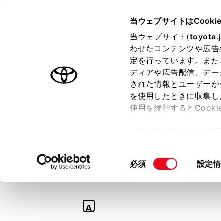
TOYOTA
当ウェブサイトはCooki
当ウェブサイト(
toyota.
わせたコンテンツや広告
ラインアップ
オーナーサポート
トピックス
定を行っています。また
ディアや広告配信、デー
された情報とユーザーが
を使用したときに収集し
使用を続行するとCook
Q
「すべてのCookieを
【C+walk S
ー)が保存されることに同
更、同意を撤回したりす
機関で利用するこ
同
必須
設定情
て
」をご覧ください。
意
の
選
A
択