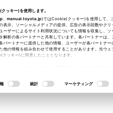
e(クッキー)を使用します。
jp
、
manual.toyota.jp
)ではCookie(クッキー)を使用して
の表示、ソーシャルメディアの提供、広告の表示回数やクリ
ユーザーによるサイト利用状況についても情報を収集し、ソ
タ解析の各パートナーと共有しています。各パートナーは、
各パートナーに提供した他の情報、ユーザーが各パートナー
た他の情報を組み合わせて使用することがあります。当ウェ
ie(クッキー)に同意したこととなります。
許可」をクリックすることで、お客様のデバイスにすべてのCook
】ショッピングセンターや電車・
意したことになります。Cookie(クッキー)のオプトアウト
るにあたっては、当社の「
Cookie（クッキー）情報の取り
とはできますか？
報
統計
マーケティング