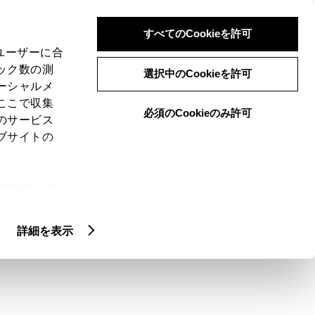
検索
メニュー
ログイン
すべてのCookieを許可
、ユーザーに合
ック数の測
選択中のCookieを許可
ーシャルメ
ここで収集
必須のCookieのみ許可
のサービス
ブサイトの
ie(クッキ
バスなどの公共交通
、設定の変
扱いについ
詳細を表示