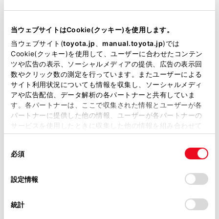
リコール等情報はこちら
当ウェブサイトはCookie(クッキー)を使用します。
当ウェブサイト(
toyota.jp
、
manual.toyota.jp
)では
Cookie(クッキー)を使用して、ユーザーに合わせたコンテン
ツや広告の表示、ソーシャルメディアの提供、広告の表示回
数やクリック数の測定を行っています。またユーザーによる
サイト利用状況についても情報を収集し、ソーシャルメディ
アや広告配信、データ解析の各パートナーと共有していま
チャットでお問い合わせ
す。各パートナーは、ここで収集された情報とユーザーが各
パートナーに提供した他の情報、ユーザーが各パートナーの
受付：10:00～18:00
サービスを使用したときに収集した他の情報を組み合わせて
使用することがあります。当ウェブサイトの使用を続行する
（長期連休などの当社指定日を除く）
同
とCookie(クッキー)に同意したこととなります。
必須
意
の
「すべてのCookieを許可」をクリックすることで、お客様の
画面右下の
を選択してくださ
選
デバイスにすべてのCookie(クッキー)が保存されることに同
設定情報
択
意したことになります。Cookie(クッキー)のオプトアウト、
い。
設定の変更、同意を撤回したりするにあたっては、当社の
統計
「
Cookie（クッキー）情報の取り扱いについて
」をご覧くだ
チャットでのお問い合わせはお待たせ
さい。