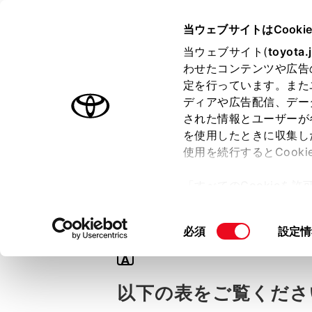
TOYOTA
当ウェブサイトはCooki
当ウェブサイト(
toyota.
わせたコンテンツや広告
ラインアップ
オーナーサポート
トピックス
定を行っています。また
ディアや広告配信、デー
された情報とユーザーが
を使用したときに収集し
使用を続行するとCook
Q
「すべてのCookieを
【アルファード】
ー)が保存されることに同
更、同意を撤回したりす
同
必須
設定情
て
」をご覧ください。
意
A
の
選
以下の表をご覧くださ
択