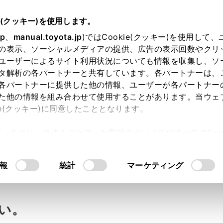
e(クッキー)を使用します。
jp
、
manual.toyota.jp
)ではCookie(クッキー)を使用して
の表示、ソーシャルメディアの提供、広告の表示回数やクリ
ユーザーによるサイト利用状況についても情報を収集し、ソ
タ解析の各パートナーと共有しています。各パートナーは、
各パートナーに提供した他の情報、ユーザーが各パートナー
た他の情報を組み合わせて使用することがあります。当ウェ
ie(クッキー)に同意したこととなります。
許可」をクリックすることで、お客様のデバイスにすべてのCook
最低地上高の測定位置を教え
意したことになります。Cookie(クッキー)のオプトアウト
るにあたっては、当社の「
Cookie（クッキー）情報の取り
報
統計
マーケティング
い。