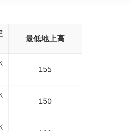
定
最低地上高
パ
155
パ
150
パ