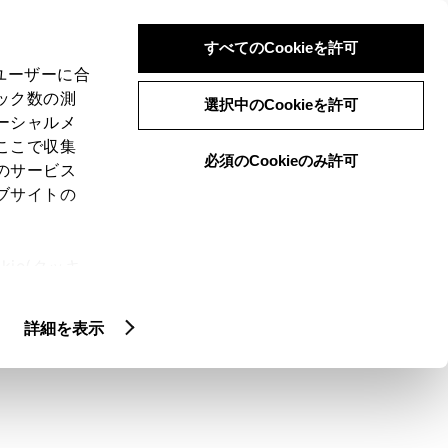
検索
メニュー
ログイン
すべてのCookieを許可
、ユーザーに合
ック数の測
選択中のCookieを許可
ーシャルメ
ここで収集
必須のCookieのみ許可
のサービス
ブサイトの
ie(クッキ
て。
、設定の変
扱いについ
詳細を表示