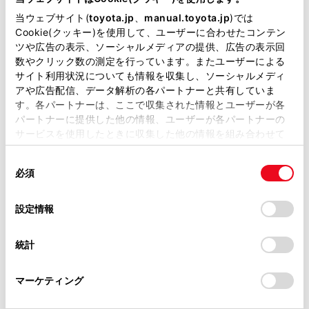
当ウェブサイト(
toyota.jp
、
manual.toyota.jp
)では
Cookie(クッキー)を使用して、ユーザーに合わせたコンテン
ツや広告の表示、ソーシャルメディアの提供、広告の表示回
チャットでお問い合わせ
数やクリック数の測定を行っています。またユーザーによる
サイト利用状況についても情報を収集し、ソーシャルメディ
受付：10:00～18:00
アや広告配信、データ解析の各パートナーと共有していま
す。各パートナーは、ここで収集された情報とユーザーが各
（長期連休などの当社指定日を除く）
パートナーに提供した他の情報、ユーザーが各パートナーの
サービスを使用したときに収集した他の情報を組み合わせて
使用することがあります。当ウェブサイトの使用を続行する
画面右下の
を選択してくださ
同
とCookie(クッキー)に同意したこととなります。
必須
意
い。
の
「すべてのCookieを許可」をクリックすることで、お客様の
選
デバイスにすべてのCookie(クッキー)が保存されることに同
チャットでのお問い合わせはお待たせ
設定情報
択
意したことになります。Cookie(クッキー)のオプトアウト、
時間が少なくご案内が可能です。
設定の変更、同意を撤回したりするにあたっては、当社の
統計
「
Cookie（クッキー）情報の取り扱いについて
」をご覧くだ
さい。
マーケティング