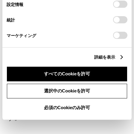
選
デバイスにすべてのCookie(クッキー)が保存されることに同
設定情報
ティッドナビご利用条件についてはこちら
択
意したことになります。Cookie(クッキー)のオプトアウト、
設定の変更、同意を撤回したりするにあたっては、当社の
統計
「
Cookie（クッキー）情報の取り扱いについて
」をご覧くだ
さい。
eケア（ヘルスチェックレポー
マーケティング
ト）
詳細を表示
クルマの健康状態を確認できます。
すべてのCookieを許可
おでかけ前にエンジンオイル量やス
選択中のCookieを許可
マートキーの電池残量などを「My
TOYOTA+」で確認することができま
必須のCookieのみ許可
す。