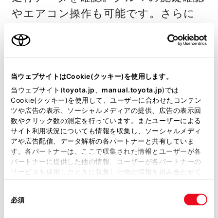
やエアコン操作も可能です。さらに
ドアのこじ開けなど異常をお知ら
せ。離れた場所から大切なクルマを見
守ります。
当ウェブサイトはCookie(クッキー)を使用します。
当ウェブサイト(
toyota.jp
、
manual.toyota.jp
)では
＜利用条件＞
Cookie(クッキー)を使用して、ユーザーに合わせたコンテン
・T-Connect契約
ツや広告の表示、ソーシャルメディアの提供、広告の表示回
数やクリック数の測定を行っています。またユーザーによる
・「TOYOTAアカウント」取得
サイト利用状況についても情報を収集し、ソーシャルメディ
アや広告配信、データ解析の各パートナーと共有していま
My TOYOTA+アプリはこちら
す。各パートナーは、ここで収集された情報とユーザーが各
パートナーに提供した他の情報、ユーザーが各パートナーの
サービスを使用したときに収集した他の情報を組み合わせて
T-Connectサービス主要機能一覧・ご利用
使用することがあります。当ウェブサイトの使用を続行する
料金についてはこちら
同
とCookie(クッキー)に同意したこととなります。
必須
意
の
「すべてのCookieを許可」をクリックすることで、お客様の
ディスプレイオーディオ基本機能／コネク