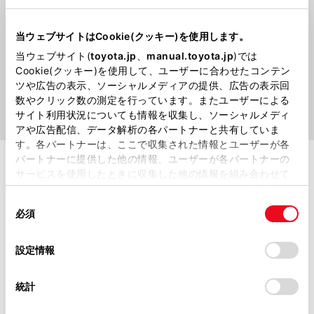
当ウェブサイトはCookie(クッキー)を使用します。
当ウェブサイト(
toyota.jp
、
manual.toyota.jp
)では
Cookie(クッキー)を使用して、ユーザーに合わせたコンテン
ツや広告の表示、ソーシャルメディアの提供、広告の表示回
数やクリック数の測定を行っています。またユーザーによる
サイト利用状況についても情報を収集し、ソーシャルメディ
アや広告配信、データ解析の各パートナーと共有していま
す。各パートナーは、ここで収集された情報とユーザーが各
パートナーに提供した他の情報、ユーザーが各パートナーの
サービスを使用したときに収集した他の情報を組み合わせて
TZ
使用することがあります。当ウェブサイトの使用を続行する
同
とCookie(クッキー)に同意したこととなります。
必須
意
の
「すべてのCookieを許可」をクリックすることで、お客様の
詳細を見る
選
デバイスにすべてのCookie(クッキー)が保存されることに同
設定情報
択
意したことになります。Cookie(クッキー)のオプトアウト、
設定の変更、同意を撤回したりするにあたっては、当社の
統計
「
Cookie（クッキー）情報の取り扱いについて
」をご覧くだ
さい。