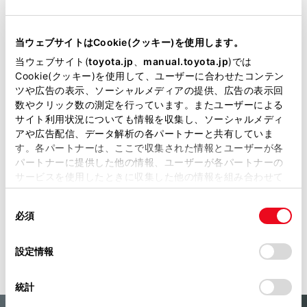
ボディ前後に取りつける専用設計のダ
当ウェブサイトはCookie(クッキー)を使用します。
ンパー。走行中に感じる不快な振動や
当ウェブサイト(
toyota.jp
、
manual.toyota.jp
)では
騒音を解消し、乗車時の快適性をアッ
Cookie(クッキー)を使用して、ユーザーに合わせたコンテン
ツや広告の表示、ソーシャルメディアの提供、広告の表示回
プ。さらに操縦安定性など、ドライバ
数やクリック数の測定を行っています。またユーザーによる
ビリティを高め上質な走りを実現し
サイト利用状況についても情報を収集し、ソーシャルメディ
アや広告配信、データ解析の各パートナーと共有していま
ます。
す。各パートナーは、ここで収集された情報とユーザーが各
パートナーに提供した他の情報、ユーザーが各パートナーの
サービスを使用したときに収集した他の情報を組み合わせて
110,000
使用することがあります。当ウェブサイトの使用を続行する
円
（消費税抜き100,000円）
同
とCookie(クッキー)に同意したこととなります。
必須
意
の
「すべてのCookieを許可」をクリックすることで、お客様の
保証
選
TCD：1年間2万km
デバイスにすべてのCookie(クッキー)が保存されることに同
設定情報
択
意したことになります。Cookie(クッキー)のオプトアウト、
設定の変更、同意を撤回したりするにあたっては、当社の
統計
「
Cookie（クッキー）情報の取り扱いについて
」をご覧くだ
さい。