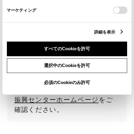
される補助金です。新車購入代金
さい。
の全額支払い（割賦、リースは契
マーケティング
約完了）完了後、車両登録後1か
月以内の申請が必要です。
詳細を表示
その年の予算がなくなり次第、申
すべてのCookieを許可
請受付が終了となります。また、
保有義務期間（4年）内に処分し
選択中のCookieを許可
たなど、要件を満たしていない
と判断された場合は補助金の返納
必須のCookieのみ許可
が必要です。詳細は
次世代自動車
振興センターホームページ
をご
確認ください。