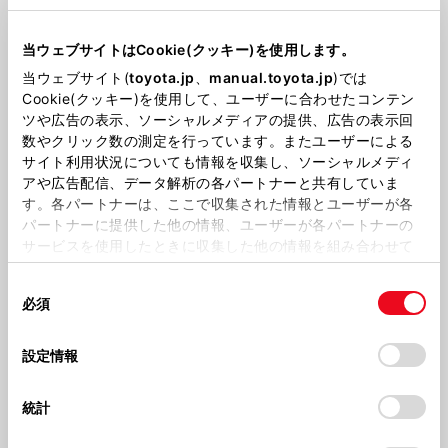
一旦リクライニングを起こし、シートを一番前まで
スライドさせます。
当ウェブサイトはCookie(クッキー)を使用します。
その状態からシートを一番後ろまでスライドさせ、
当ウェブサイト(
toyota.jp
、
manual.toyota.jp
)では
レバーを引きながらシートを持ち上げるようにタン
Cookie(クッキー)を使用して、ユーザーに合わせたコンテン
ブルさせてください。
ツや広告の表示、ソーシャルメディアの提供、広告の表示回
数やクリック数の測定を行っています。またユーザーによる
サイト利用状況についても情報を収集し、ソーシャルメディ
解説動画を見る
アや広告配信、データ解析の各パートナーと共有していま
す。各パートナーは、ここで収集された情報とユーザーが各
パートナーに提供した他の情報、ユーザーが各パートナーの
外した料金トレイはどこに置けば良い？
サービスを使用したときに収集した他の情報を組み合わせて
使用することがあります。当ウェブサイトの使用を続行する
同
とCookie(クッキー)に同意したこととなります。
コンソールサイド収納や運転席ドアポケット等、車
必須
意
いすの乗降作業や運転の妨げにならない場所に置い
の
「すべてのCookieを許可」をクリックすることで、お客様の
てください。
選
デバイスにすべてのCookie(クッキー)が保存されることに同
設定情報
択
意したことになります。Cookie(クッキー)のオプトアウト、
設定の変更、同意を撤回したりするにあたっては、当社の
統計
「
Cookie（クッキー）情報の取り扱いについて
」をご覧くだ
さい。