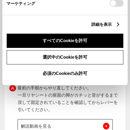
マーケティング
詳細を表示
すべてのCookieを許可
解説動画を見る
選択中のCookieを許可
リヤシートの座面を跳ね上げる時、レバーを引いて
必須のCookieのみ許可
も上がらない時はどうすれば良いか？
最初の手順からやり直してください。
一旦リヤシートの座面の脚がカチッと音がするまで
戻して固定されていることを確認してからレバーを
引いてください。
解説動画を見る