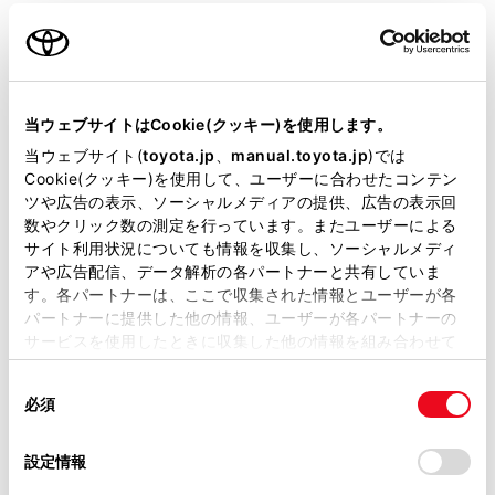
当ウェブサイトはCookie(クッキー)を使用します。
当ウェブサイト(
toyota.jp
、
manual.toyota.jp
)では
Cookie(クッキー)を使用して、ユーザーに合わせたコンテン
ツや広告の表示、ソーシャルメディアの提供、広告の表示回
数やクリック数の測定を行っています。またユーザーによる
サイト利用状況についても情報を収集し、ソーシャルメディ
アや広告配信、データ解析の各パートナーと共有していま
す。各パートナーは、ここで収集された情報とユーザーが各
パートナーに提供した他の情報、ユーザーが各パートナーの
サービスを使用したときに収集した他の情報を組み合わせて
使用することがあります。当ウェブサイトの使用を続行する
同
とCookie(クッキー)に同意したこととなります。
必須
意
GX 3.5L ガソリン（5人乗り）
の
「すべてのCookieを許可」をクリックすることで、お客様の
選
デバイスにすべてのCookie(クッキー)が保存されることに同
設定情報
5,252,500
択
意したことになります。Cookie(クッキー)のオプトアウト、
円
（税込）