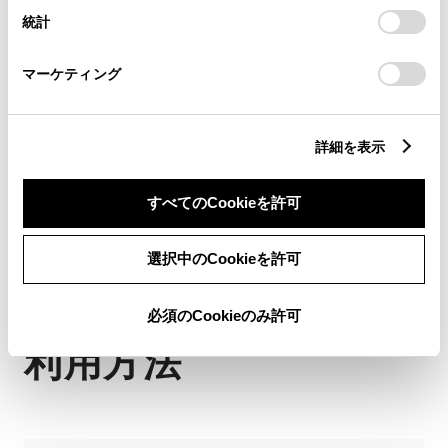
設定の変更、同意を撤回したりするにあたっては、当社の
統計
「
Cookie（クッキー）情報の取り扱いについて
」をご覧くだ
パワーユニット
3.5L
さい。
マーケティング
駆動
4WD
乗車定員
5名
WLTCモード
8.0km/L
詳細を表示
すべてのCookieを許可
選択中のCookieを許可
その他のご購入・ご
必須のCookieのみ許可
利用方法