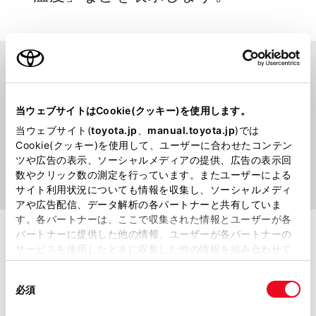
当ウェブサイトはCookie(クッキー)を使用します。
当ウェブサイト(
toyota.jp
、
manual.toyota.jp
)では
Cookie(クッキー)を使用して、ユーザーに合わせたコンテン
ツや広告の表示、ソーシャルメディアの提供、広告の表示回
数やクリック数の測定を行っています。またユーザーによる
サイト利用状況についても情報を収集し、ソーシャルメディ
アや広告配信、データ解析の各パートナーと共有していま
す。各パートナーは、ここで収集された情報とユーザーが各
パートナーに提供した他の情報、ユーザーが各パートナーの
エレクトロシフトマチック
サービスを使用したときに収集した他の情報を組み合わせて
使用することがあります。当ウェブサイトの使用を続行する
同
とCookie(クッキー)に同意したこととなります。
必須
意
先進感とスマートな操作が魅力。
の
「すべてのCookieを許可」をクリックすることで、お客様の