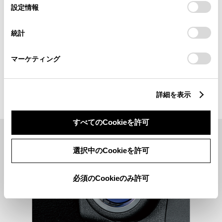
選
デバイスにすべてのCookie(クッキー)が保存されることに同
設定情報
択
意したことになります。Cookie(クッキー)のオプトアウト、
シフトポジションの切り替えを電動
設定の変更、同意を撤回したりするにあたっては、当社の
統計
で行うシフトレバーを採用。安全性に
「
Cookie（クッキー）情報の取り扱いについて
」をご覧くだ
さい。
配慮して、電源OFF時に自動的に
マーケティング
「P」ポジションへ切り替える機能も
搭載しています。
詳細を表示
すべてのCookieを許可
選択中のCookieを許可
必須のCookieのみ許可