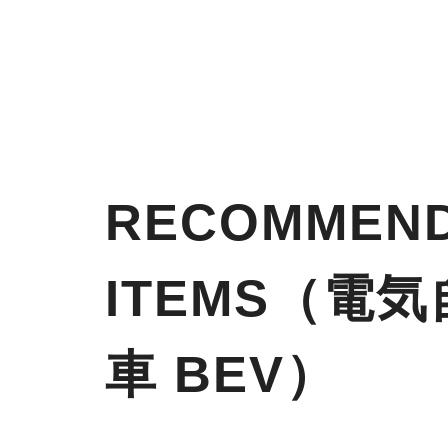
RECOMMEN
ITEMS（電
車 BEV）