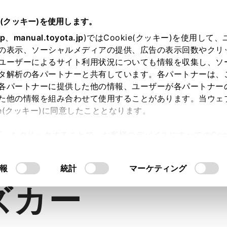
e(クッキー)を使用します。
jp
、
manual.toyota.jp
)ではCookie(クッキー)を使用して
の表示、ソーシャルメディアの提供、広告の表示回数やクリ
ユーザーによるサイト利用状況についても情報を収集し、ソ
タ解析の各パートナーと共有しています。各パートナーは、
各パートナーに提供した他の情報、ユーザーが各パートナー
た他の情報を組み合わせて使用することがあります。当ウェ
ie(クッキー)に同意したこととなります。
許可」をクリックすることで、お客様のデバイスにすべてのCook
内空間
走行性能
BEV
安全性能
意したことになります。Cookie(クッキー)のオプトアウト
るにあたっては、当社の「
Cookie（クッキー）情報の取り
報
統計
マーケティング
ズカー