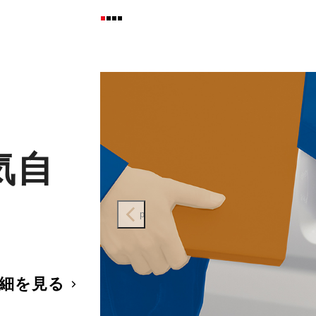
気自
prev
細を見る