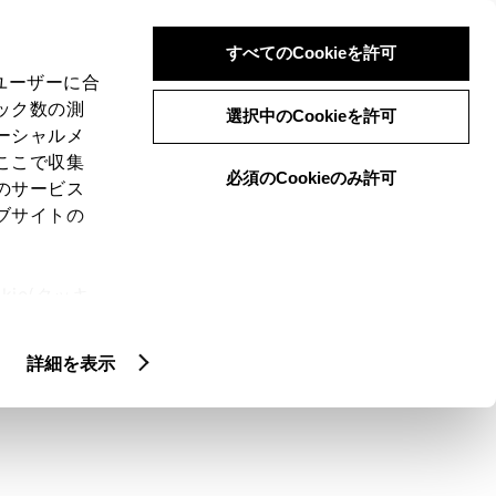
検索
メニュー
ログイン
すべてのCookieを許可
、ユーザーに合
ック数の測
選択中のCookieを許可
ーシャルメ
ここで収集
必須のCookieのみ許可
のサービス
ブサイトの
ie(クッキ
カスタマイズカー
アクセサリー
、設定の変
扱いについ
詳細を表示