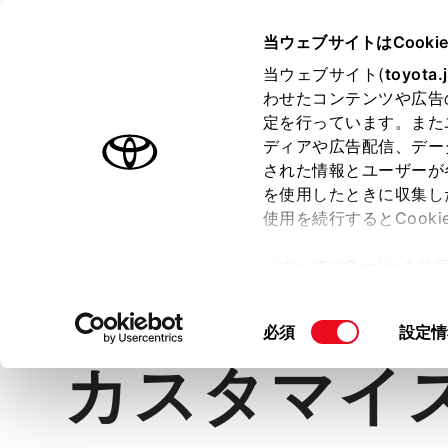
TOYOTA
当ウェブサイトはCooki
当ウェブサイト(
toyota.
わせたコンテンツや広告
ラインアップ
オーナーサポート
トピックス
定を行っています。また
ディアや広告配信、デー
ピクシス バン
された情報とユーザーが
を使用したときに収集し
使用を続行するとCook
「すべてのCookieを
価格・グレード
デザイン
室
ー)が保存されることに同
更、同意を撤回したりす
同
必須
設定情
て
」をご覧ください。
意
カスタマイ
の
選
択